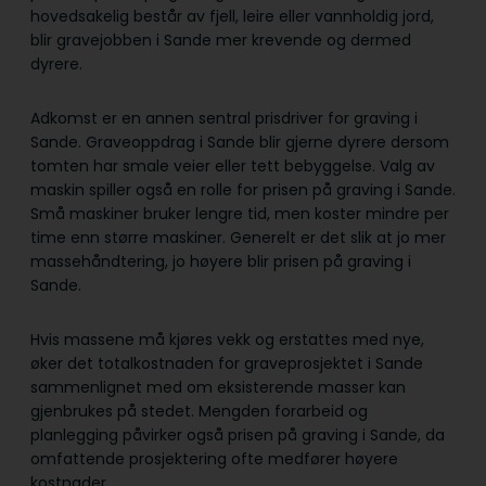
hovedsakelig består av fjell, leire eller vannholdig jord,
blir gravejobben i Sande mer krevende og dermed
dyrere.
Adkomst er en annen sentral prisdriver for graving i
Sande. Graveoppdrag i Sande blir gjerne dyrere dersom
tomten har smale veier eller tett bebyggelse. Valg av
maskin spiller også en rolle for prisen på graving i Sande.
Små maskiner bruker lengre tid, men koster mindre per
time enn større maskiner. Generelt er det slik at jo mer
massehåndtering, jo høyere blir prisen på graving i
Sande.
Hvis massene må kjøres vekk og erstattes med nye,
øker det totalkostnaden for graveprosjektet i Sande
sammenlignet med om eksisterende masser kan
gjenbrukes på stedet. Mengden forarbeid og
planlegging påvirker også prisen på graving i Sande, da
omfattende prosjektering ofte medfører høyere
kostnader.