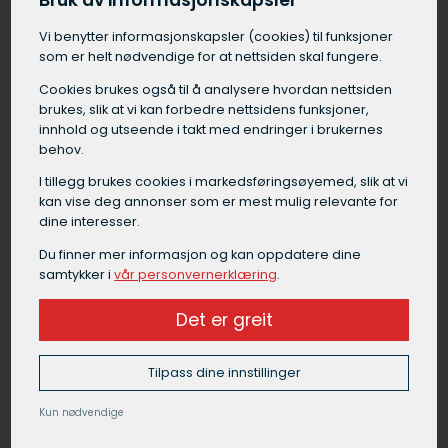
Bruk av informasjonskapsler
Vi benytter informasjons­kapsler (cookies) til funksjoner
som er helt nødvendige for at nettsiden skal fungere.
Grunnarbeid Sande
Cookies brukes også til å analysere hvordan nettsiden
Grunnarbeid i Sande er en samlebetegnelse på
brukes, slik at vi kan forbedre nettsidens funksjoner,
alt arbeid som må gjøres på tomten før selve
innhold og utseende i takt med endringer i brukernes
byggingen kan starte. Grunnarbeid i Sande
behov.
omfatter blant annet forundersøkelser av
I tillegg brukes cookies i markedsførings­øyemed, slik at vi
grunnen, graving av byggegrop, drenering rundt
kan vise deg annonser som er mest mulig relevante for
fundament, isolering under gulv,
dine interesser.
masseutskifting, etablering av fundament og
Du finner mer informasjon og kan oppdatere dine
komprimering av masser.
samtykker i
vår personvernerklæring
.
Et godt grunnarbeid i Sande legger et viktig
Det er greit
fundament for byggets stabilitet og funksjon,
og bør alltid utføres av en erfaren
Tilpass dine innstillinger
maskinentreprenør.
Kun nødvendige