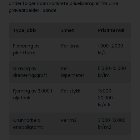
Under følger noen konkrete priseksempler for ulike
gravearbeider i Sande:
Type jobb
Enhet
Prisintervall
Planering av
Per time
1.000-2.000
plen/tomt
kr/t
Graving av
Per
5.000-10.000
dreneringsgrøft
løpemeter
kr/lm
Fjerning av 3.000 l
Per stykk
15.000-
oljetank
30.000
kr/stk
Grunnarbeid
Per m2
3.000-12.000
eneboligtomt
kr/m2