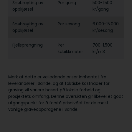
Snøbrøyting av
Per gang
500-1.500
oppkjørsel
kr/gang
Snøbrøyting av
Per sesong
6.000-15.000
oppkjørsel
kr/sesong
Fjellsprengning
Per
700-1.500
kubikkmeter
kr/m3
Merk at dette er veiledende priser innhentet fra
leverandører i Sande, og at faktiske kostnader for
graving vil variere basert på lokale forhold og
prosjektets omfang. Denne oversikten gir likevel et godt
utgangspunkt for å forstå prisnivået for de mest
vanlige graveoppdragene i Sande.