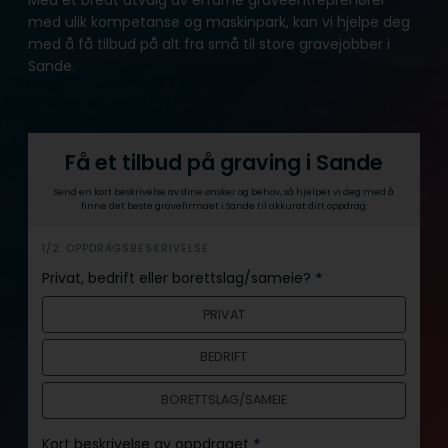
med ulik kompetanse og maskinpark, kan vi hjelpe deg
med å få tilbud på alt fra små til store gravejobber i
Sande.
Få et tilbud på graving i Sande
Send en kort beskrivelse av dine ønsker og behov, så hjelper vi deg med å
finne det beste gravefirmaet i Sande til akkurat ditt oppdrag.
h
1/2: OPPDRAGSBESKRIVELSE
e
Privat, bedrift eller borettslag/sameie?
*
r
PRIVAT
o
BEDRIFT
BORETTSLAG/SAMEIE
Kort beskrivelse av oppdraget
*