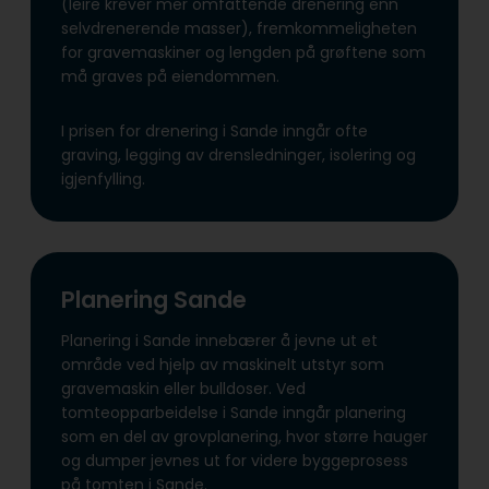
(leire krever mer omfattende drenering enn
selvdrenerende masser), fremkommeligheten
for gravemaskiner og lengden på grøftene som
må graves på eiendommen.
I prisen for drenering i Sande inngår ofte
graving, legging av drensledninger, isolering og
igjenfylling.
Planering Sande
Planering i Sande innebærer å jevne ut et
område ved hjelp av maskinelt utstyr som
gravemaskin eller bulldoser. Ved
tomteopparbeidelse i Sande inngår planering
som en del av grovplanering, hvor større hauger
og dumper jevnes ut for videre byggeprosess
på tomten i Sande.