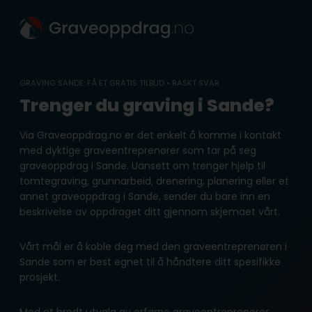
Skip
to
content
GRAVING SANDE: FÅ ET GRATIS TILBUD • RASKT SVAR
Trenger du graving i Sande?
Via Graveoppdrag.no er det enkelt å komme i kontakt
med dyktige graveentreprenører som tar på seg
graveoppdrag i Sande. Uansett om trenger hjelp til
tomtegraving, grunnarbeid, drenering, planering eller et
annet graveoppdrag i Sande, sender du bare inn en
beskrivelse av oppdraget ditt gjennom skjemaet vårt.
Vårt mål er å koble deg med den graveentreprenøren i
Sande som er best egnet til å håndtere ditt spesifikke
prosjekt.
Med et bredt utvalg av erfarne graveentreprenører