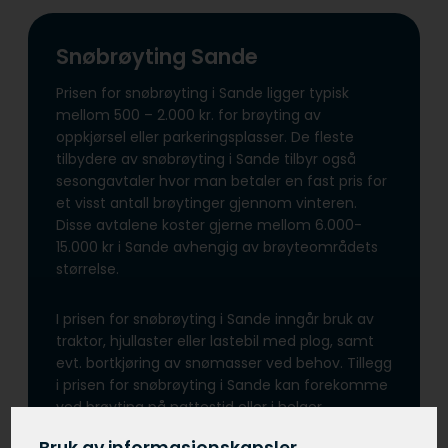
Snøbrøyting Sande
Prisen for snøbrøyting i Sande ligger typisk
mellom 500 – 2.000 kr. for brøyting av
oppkjørsel eller parkeringsplasser. De fleste
tilbydere av snøbrøyting i Sande tilbyr også
sesongavtaler hvor man betaler en fast pris for
et visst antall brøytinger gjennom vinteren.
Disse avtalene koster gjerne mellom 6.000-
15.000 kr i Sande avhengig av brøyteområdets
størrelse.
I prisen for snøbrøyting i Sande inngår bruk av
traktor, hjullaster eller lastebil med plog, samt
evt. bortkjøring av snømasser ved behov. Tillegg
i prisen for snøbrøyting i Sande kan forekomme
ved brøyting på nattestid eller i helger.