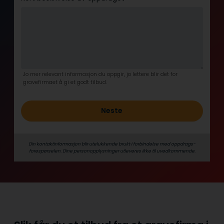
Jo mer relevant informasjon du oppgir, jo lettere blir det for
gravefirmaet å gi et godt tilbud.
Neste
Din kontaktinformasjon blir utelukkende brukt i forbindelse med oppdrags­
forespørselen. Dine person­­opplysninger utleveres ikke til uvedkommende.