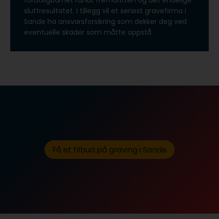
forutsigbarhet rundt fremdriften og det endelige
sluttresultatet. I tillegg vil et seriøst gravefirma i
Sande ha ansvarsforsikring som dekker deg ved
eventuelle skader som måtte oppstå
Få et tilbud på graving i Sande