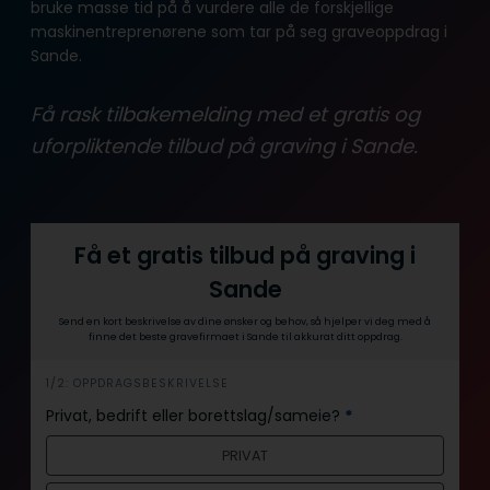
bruke masse tid på å vurdere alle de forskjellige
maskinentreprenørene som tar på seg graveoppdrag i
Sande.
Få rask tilbakemelding med et gratis og
uforpliktende tilbud på graving i Sande.
Få et gratis tilbud på graving i
Sande
Send en kort beskrivelse av dine ønsker og behov, så hjelper vi deg med å
finne det beste gravefirmaet i Sande til akkurat ditt oppdrag.
i
1/2: OPPDRAGSBESKRIVELSE
n
Privat, bedrift eller borettslag/sameie?
*
n
PRIVAT
h
o