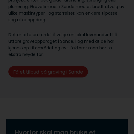
prosjekt, enten det gjelder drenering, sprenging eller
planering. Gravefirmaer i Sande med et bredt utvalg av
ulike maskintyper- og størrelser, kan enklere tilpasse
seg ulike oppdrag.
Det er ofte en fordel å velge en lokal leverandør til å
utføre graveoppdraget i Sande, i og med at de har
kjennskap til området og evt. faktorer man bør ta
ekstra høyde for.
Få et tilbud på graving i Sande
Hvorfor skal man bruke et