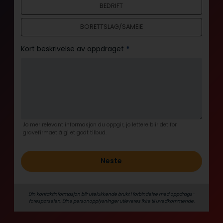
BEDRIFT
l
d
BORETTSLAG/SAMEIE
Kort beskrivelse av oppdraget
*
Jo mer relevant informasjon du oppgir, jo lettere blir det for
gravefirmaet å gi et godt tilbud.
Neste
Din kontaktinformasjon blir utelukkende brukt i forbindelse med oppdrags­
forespørselen. Dine person­­opplysninger utleveres ikke til uvedkommende.