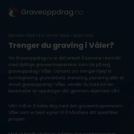
Skip
to
content
GRAVING VÅLER: FÅ ET GRATIS TILBUD • RASKT SVAR
Trenger du graving i Våler?
Via Graveoppdrag.no er det enkelt å komme i kontakt
med dyktige graveentreprenører som tar på seg
graveoppdrag i Våler. Uansett om trenger hjelp til
tomtegraving, grunnarbeid, drenering, planering eller et
annet graveoppdrag i Våler, sender du bare inn en
beskrivelse av oppdraget ditt gjennom skjemaet vårt.
Vårt mål er å koble deg med den graveentreprenøren i
Våler som er best egnet til å håndtere ditt spesifikke
prosjekt.
Med et bredt utvalg av erfarne graveentreprenører