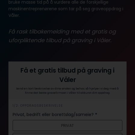
bruke masse tid på å vurdere alle de forskjellige
maskinentreprenørene som tar på seg graveoppdrag i
Våler.
Få rask tilbakemelding med et gratis og
uforpliktende tilbud på graving i Våler.
Få et gratis tilbud på graving i
Våler
Send en kort beskrivelse av dine ønsker og behov, så hjelper vi deg med å
finne det beste gravefirmaet i Våler til akkurat ditt oppdrag.
i
1/2: OPPDRAGSBESKRIVELSE
n
Privat, bedrift eller borettslag/sameie?
*
n
PRIVAT
h
o