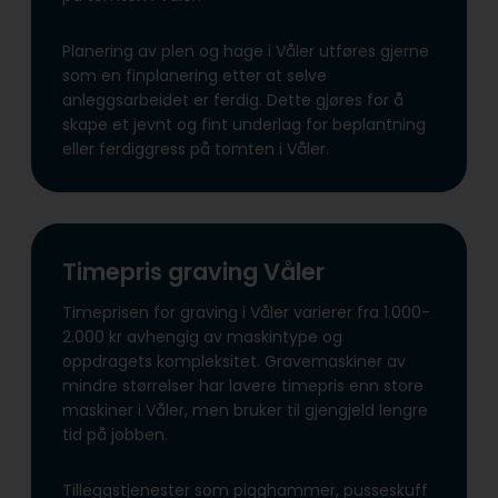
Planering av plen og hage i Våler utføres gjerne
som en finplanering etter at selve
anleggsarbeidet er ferdig. Dette gjøres for å
skape et jevnt og fint underlag for beplantning
eller ferdiggress på tomten i Våler.
Timepris graving Våler
Timeprisen for graving i Våler varierer fra 1.000-
2.000 kr avhengig av maskintype og
oppdragets kompleksitet. Gravemaskiner av
mindre størrelser har lavere timepris enn store
maskiner i Våler, men bruker til gjengjeld lengre
tid på jobben.
Tilleggstjenester som pigghammer, pusseskuff