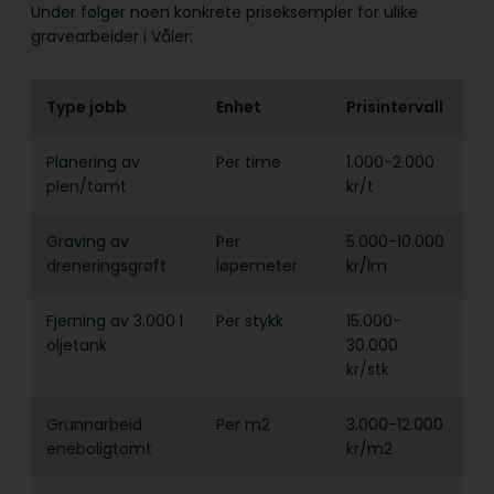
Under følger noen konkrete priseksempler for ulike
gravearbeider i Våler:
Type jobb
Enhet
Prisintervall
Planering av
Per time
1.000-2.000
plen/tomt
kr/t
Graving av
Per
5.000-10.000
dreneringsgrøft
løpemeter
kr/lm
Fjerning av 3.000 l
Per stykk
15.000-
oljetank
30.000
kr/stk
Grunnarbeid
Per m2
3.000-12.000
eneboligtomt
kr/m2