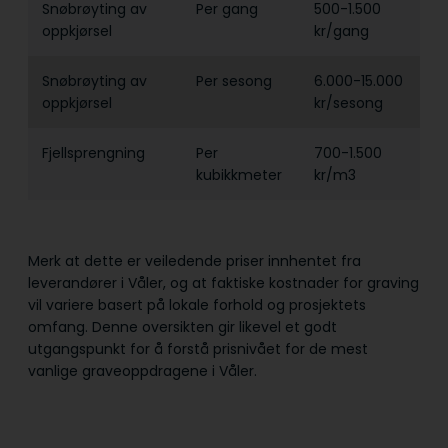
Snøbrøyting av
Per gang
500-1.500
oppkjørsel
kr/gang
Snøbrøyting av
Per sesong
6.000-15.000
oppkjørsel
kr/sesong
Fjellsprengning
Per
700-1.500
kubikkmeter
kr/m3
Merk at dette er veiledende priser innhentet fra
leverandører i Våler, og at faktiske kostnader for graving
vil variere basert på lokale forhold og prosjektets
omfang. Denne oversikten gir likevel et godt
utgangspunkt for å forstå prisnivået for de mest
vanlige graveoppdragene i Våler.