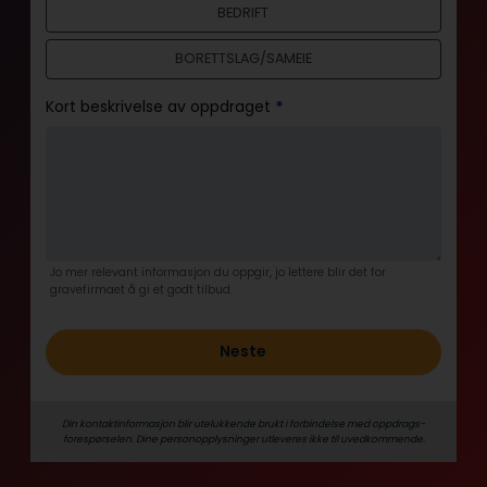
BEDRIFT
l
d
BORETTSLAG/SAMEIE
Kort beskrivelse av oppdraget
*
Jo mer relevant informasjon du oppgir, jo lettere blir det for
gravefirmaet å gi et godt tilbud.
Neste
Din kontaktinformasjon blir utelukkende brukt i forbindelse med oppdrags­
forespørselen. Dine person­­opplysninger utleveres ikke til uvedkommende.