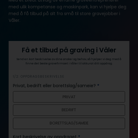
med ulik kompetanse og maskinpark, kan vi hjelpe deg
med å få tilbud på alt fra små til store gravejobber i
Våler.
Få et tilbud på graving i Våler
Send en kort beskrivelse av dine ønsker og behov, så hjelper vi deg med å
finne det beste gravefirmaet i Våler til akkurat ditt oppdrag.
h
1/2: OPPDRAGSBESKRIVELSE
e
Privat, bedrift eller borettslag/sameie?
*
r
PRIVAT
o
BEDRIFT
BORETTSLAG/SAMEIE
Kort beskrivelse av oppdraget
*