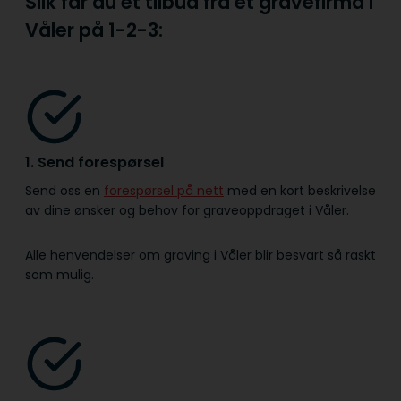
Slik får du et tilbud fra et gravefirma i
Våler på
1-2-3:
1. Send forespørsel
Send oss en
forespørsel på nett
med en kort beskrivelse
av dine ønsker og behov for graveoppdraget i Våler.
Alle henvendelser om graving i Våler blir besvart så raskt
som mulig.