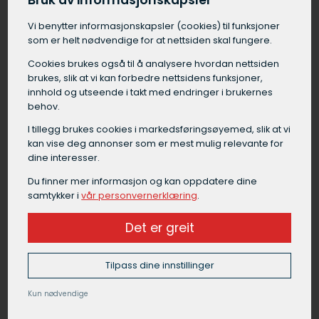
Bruk av informasjonskapsler
Vi benytter informasjons­kapsler (cookies) til funksjoner
Grunnarbeid Våler
som er helt nødvendige for at nettsiden skal fungere.
Grunnarbeid i Våler er en samlebetegnelse på
Cookies brukes også til å analysere hvordan nettsiden
alt arbeid som må gjøres på tomten før selve
brukes, slik at vi kan forbedre nettsidens funksjoner,
byggingen kan starte. Grunnarbeid i Våler
innhold og utseende i takt med endringer i brukernes
omfatter blant annet forundersøkelser av
behov.
grunnen, graving av byggegrop, drenering rundt
I tillegg brukes cookies i markedsførings­øyemed, slik at vi
fundament, isolering under gulv,
kan vise deg annonser som er mest mulig relevante for
masseutskifting, etablering av fundament og
dine interesser.
komprimering av masser.
Du finner mer informasjon og kan oppdatere dine
samtykker i
vår personvernerklæring
.
Et godt grunnarbeid i Våler legger et viktig
fundament for byggets stabilitet og funksjon,
Det er greit
og bør alltid utføres av en erfaren
maskinentreprenør.
Tilpass dine innstillinger
Kun nødvendige