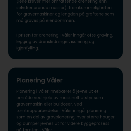
(leire krever mer omfattende drenering enn
selvdrenerende masser), fremkommeligheten
for gravemaskiner og lengden på grøftene som
må graves på eiendommen.
I prisen for drenering i Våler inngår ofte graving,
legging av drensledninger, isolering og
igjenfylling.
Planering Våler
Planering i Våler innebærer å jevne ut et
område ved hjelp av maskinelt utstyr som
gravemaskin eller bulldoser. Ved
tomteopparbeidelse i Våler inngår planering
som en del av grovplanering, hvor større hauger
og dumper jevnes ut for videre byggeprosess
på tomten i Våler.