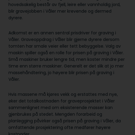
hovedsakelig består av fjell, leire eller vannholdig jord,
blir gravejobben i Våler mer krevende og dermed
dyrere.
Adkomst er en annen sentral prisdriver for graving i
Våler. Graveoppdrag i Våler blir gjerne dyrere dersom
tomten har smale veier eller tett bebyggelse. Valg av
maskin spiller også en rolle for prisen på graving i Våler.
Små maskiner bruker lengre tid, men koster mindre per
time enn større maskiner. Generelt er det slik at jo mer
massehåndtering, jo høyere blir prisen på graving i
Våler.
Hvis massene må kjøres vekk og erstattes med nye,
øker det totalkostnaden for graveprosjektet i Våler
sammenlignet med om eksisterende masser kan
gjenbrukes på stedet. Mengden forarbeid og
planlegging påvirker også prisen på graving i Våler, da
omfattende prosjektering ofte medfører høyere
kostnader.