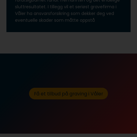
forutsigbarhet rundt fremdriften og det endelige
sluttresultatet. I tillegg vil et seriøst gravefirma i
Våler ha ansvarsforsikring som dekker deg ved
eventuelle skader som måtte oppstå
Få et tilbud på graving i Våler