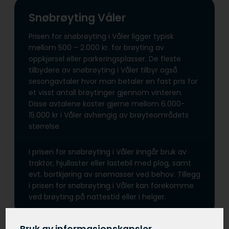
Snøbrøyting Våler
Prisen for snøbrøyting i Våler ligger typisk
mellom 500 – 2.000 kr. for brøyting av
oppkjørsel eller parkeringsplasser. De fleste
tilbydere av snøbrøyting i Våler tilbyr også
sesongavtaler hvor man betaler en fast pris for
et visst antall brøytinger gjennom vinteren.
Disse avtalene koster gjerne mellom 6.000-
15.000 kr i Våler avhengig av brøyteområdets
størrelse.
I prisen for snøbrøyting i Våler inngår bruk av
traktor, hjullaster eller lastebil med plog, samt
evt. bortkjøring av snømasser ved behov. Tillegg
i prisen for snøbrøyting i Våler kan forekomme
ved brøyting på nattestid eller i helger.