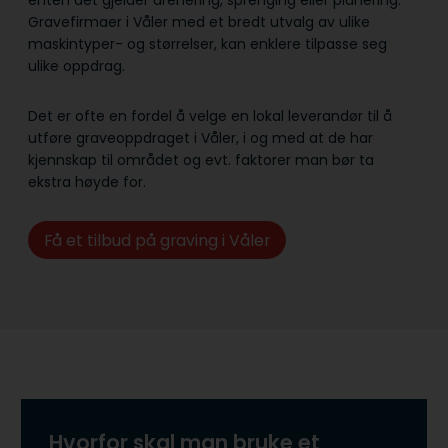
enten det gjelder drenering, sprenging eller planering.
Gravefirmaer i Våler med et bredt utvalg av ulike
maskintyper- og størrelser, kan enklere tilpasse seg
ulike oppdrag.
Det er ofte en fordel å velge en lokal leverandør til å
utføre graveoppdraget i Våler, i og med at de har
kjennskap til området og evt. faktorer man bør ta
ekstra høyde for.
Få et tilbud på graving i Våler
Hvorfor skal man bruke et