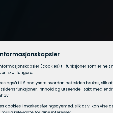
informasjonskapsler
informasjons­kapsler (cookies) til funksjoner som er hel
iden skal fungere.
es også til å analysere hvordan nettsiden brukes, slik at
tsidens funksjoner, innhold og utseende i takt med endri
ehov.
ukes cookies i markedsførings­øyemed, slik at vi kan vise
mulig relevante for dine interesser.