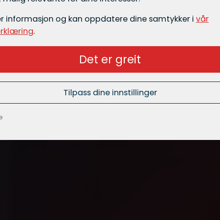
er informasjon og kan oppdatere dine samtykker i
vår
rklæring
.
Det er greit
Tilpass dine innstillinger
e