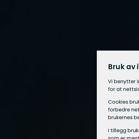
Bruk av 
Vi benytter 
for at netts
Cookies bruk
forbedre net
brukernes b
I tillegg br
som er mest 