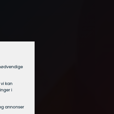
t nødvendige
 vi kan
nger i
 deg annonser