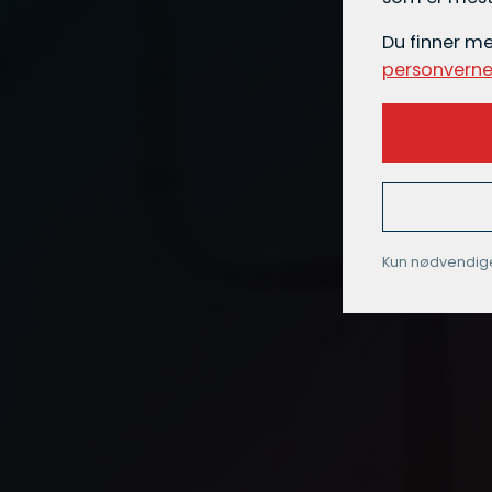
Du finner m
personverne
Kun nødvendig