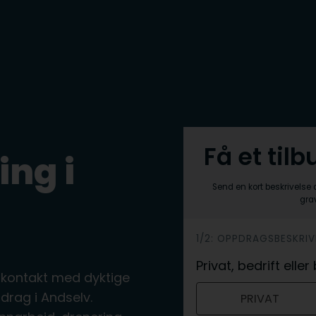
Få et til
ing i
Send en kort beskrivelse 
grav
h
1/2: OPPDRAGSBESKRIV
e
Privat, bedrift ell
 kontakt med dyktige
r
rag i Andselv.
PRIVAT
o