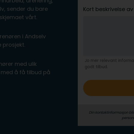
nnarbeid, drenering,
lv, sender du bare
Kort beskrivelse 
skjemaet vårt.
renøren i Andselv
 prosjekt.
Jo mer relevant informas
nører med ulik
godt tilbud.
med å få tilbud på
Din kontaktinformasjon bli
person­