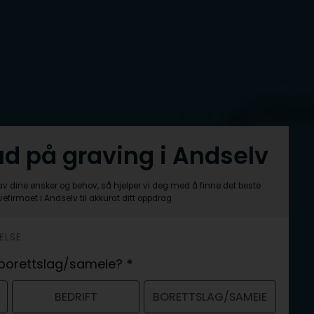
bud på graving i Andselv
av dine ønsker og behov, så hjelper vi deg med å finne det beste
efirmaet i Andselv til akkurat ditt oppdrag.
ELSE
er borettslag/sameie?
*
BEDRIFT
BORETTSLAG/SAMEIE