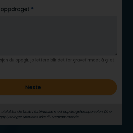
av oppdraget
*
jon du oppgir, jo lettere blir det for gravefirmaet å gi et
Neste
r utelukkende brukt i forbindelse med oppdrags­forespørselen. Dine
­opplysninger utleveres ikke til uvedkommende.