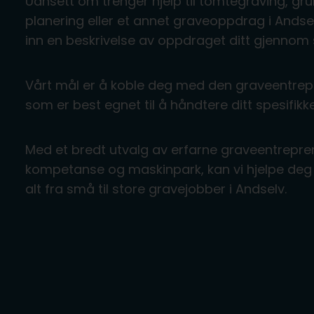
Uansett om trenger hjelp til tomtegraving, gru
planering eller et annet graveoppdrag i Andse
inn en beskrivelse av oppdraget ditt gjennom 
Vårt mål er å koble deg med den graveentrep
som er best egnet til å håndtere ditt spesifikke
Med et bredt utvalg av erfarne graveentrepre
kompetanse og maskinpark, kan vi hjelpe deg 
alt fra små til store gravejobber i Andselv.