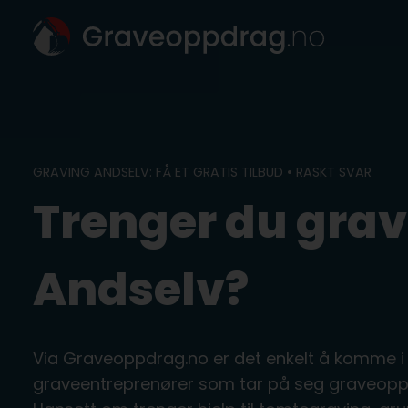
Skip
to
content
GRAVING ANDSELV: FÅ ET GRATIS TILBUD • RASKT SVAR
Trenger du grav
Andselv?
Via Graveoppdrag.no er det enkelt å komme i
graveentreprenører som tar på seg graveoppd