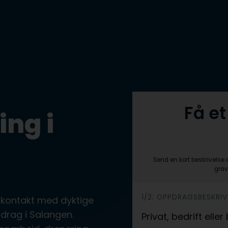
Få et
ing i
Send en kort beskrivelse 
grav
h
1/2: OPPDRAGSBESKRIV
 kontakt med dyktige
e
drag i Salangen.
Privat, bedrift ell
r