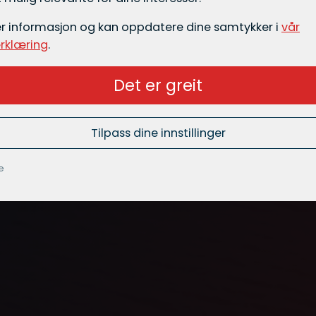
er informasjon og kan oppdatere dine samtykker i
vår
rklæring
.
Det er greit
Tilpass dine innstillinger
e