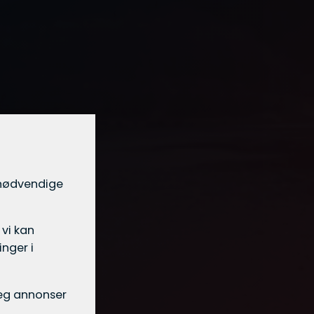
t nødvendige
 vi kan
nger i
 deg annonser