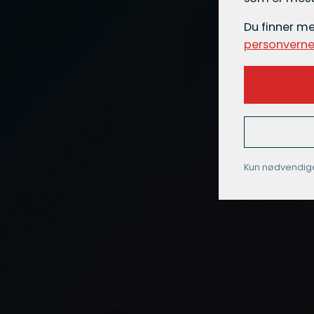
Du finner m
personverne
Kun nødvendig