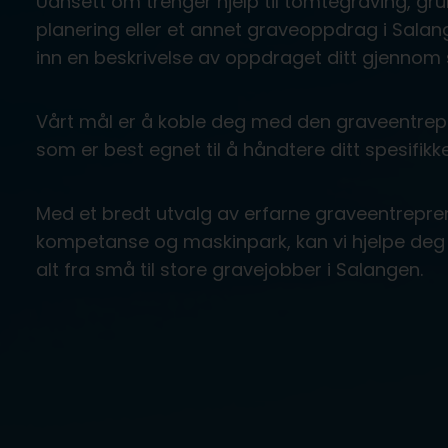
Uansett om trenger hjelp til tomtegraving, gru
planering eller et annet graveoppdrag i Sala
inn en beskrivelse av oppdraget ditt gjennom 
Vårt mål er å koble deg med den graveentrep
som er best egnet til å håndtere ditt spesifikke
Med et bredt utvalg av erfarne graveentrepre
kompetanse og maskinpark, kan vi hjelpe deg 
alt fra små til store gravejobber i Salangen.