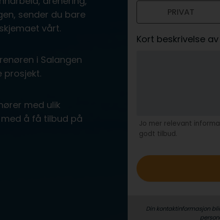
nnarbeid, drenering,
PRIVAT
o
ngen, sender du bare
skjemaet vårt.
Kort beskrivelse 
renøren i Salangen
 prosjekt.
nører med ulik
med å få tilbud på
Jo mer relevant informas
godt tilbud.
Din kontaktinformasjon bli
person­