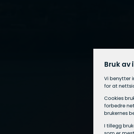
Bruk av 
Vi benytter 
for at netts
Cookies bruk
forbedre net
brukernes b
I tillegg br
som er mest 