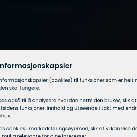
informasjonskapsler
informasjons­kapsler (cookies) til funksjoner som er hel
iden skal fungere.
es også til å analysere hvordan nettsiden brukes, slik at
tsidens funksjoner, innhold og utseende i takt med endri
ehov.
ukes cookies i markedsførings­øyemed, slik at vi kan vise
mulig relevante for dine interesser.