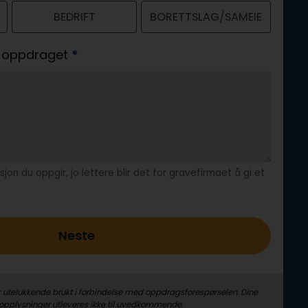
BEDRIFT
BORETTSLAG/SAMEIE
av oppdraget
*
jon du oppgir, jo lettere blir det for gravefirmaet å gi et
Neste
r utelukkende brukt i forbindelse med oppdrags­forespørselen. Dine
­opplysninger utleveres ikke til uvedkommende.