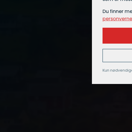
Du finner m
personverne
Kun nødvendig