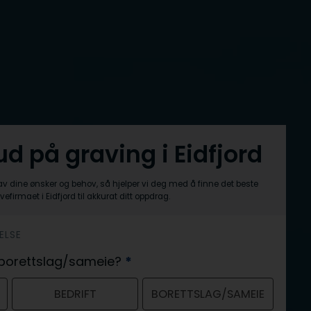
bud på graving i Eidfjord
av dine ønsker og behov, så hjelper vi deg med å finne det beste
vefirmaet i Eidfjord til akkurat ditt oppdrag.
ELSE
er borettslag/sameie?
*
BEDRIFT
BORETTSLAG/SAMEIE