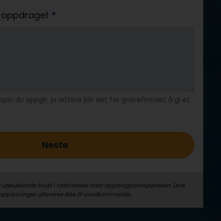
av oppdraget
*
jon du oppgir, jo lettere blir det for gravefirmaet å gi et
Neste
r utelukkende brukt i forbindelse med oppdrags­forespørselen. Dine
­opplysninger utleveres ikke til uvedkommende.