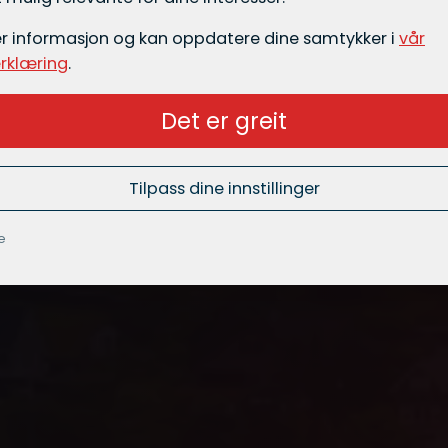
er informasjon og kan oppdatere dine samtykker i
vår
rklæring
.
Det er greit
Tilpass dine innstillinger
e