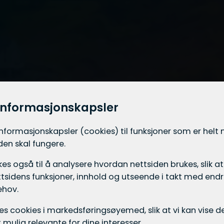
informasjonskapsler
informasjons­kapsler (cookies) til funksjoner som er hel
iden skal fungere.
es også til å analysere hvordan nettsiden brukes, slik at
tsidens funksjoner, innhold og utseende i takt med endri
ehov.
ukes cookies i markedsførings­øyemed, slik at vi kan vise
mulig relevante for dine interesser.