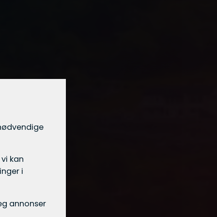
t nødvendige
 vi kan
nger i
 deg annonser