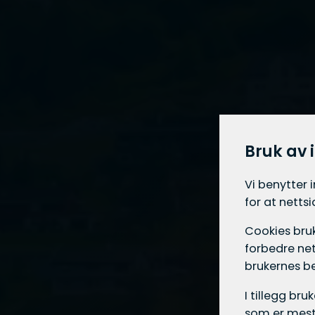
Bruk av 
Vi benytter 
for at netts
Cookies bruk
forbedre net
brukernes b
I tillegg br
som er mest 