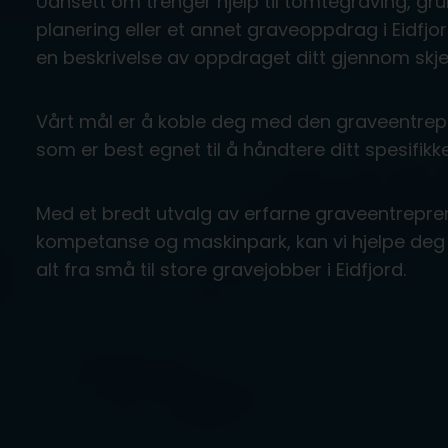
Uansett om trenger hjelp til tomtegraving, gru
planering eller et annet graveoppdrag i Eidfjo
en beskrivelse av oppdraget ditt gjennom skj
Vårt mål er å koble deg med den graveentrepr
som er best egnet til å håndtere ditt spesifikke
Med et bredt utvalg av erfarne graveentrepre
kompetanse og maskinpark, kan vi hjelpe deg 
alt fra små til store gravejobber i Eidfjord.