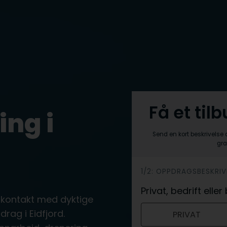
Få et til
ing i
Send en kort beskrivelse 
gra
h
1/2: OPPDRAGSBESKRIV
e
Privat, bedrift ell
 kontakt med dyktige
r
ag i Eidfjord.
PRIVAT
o