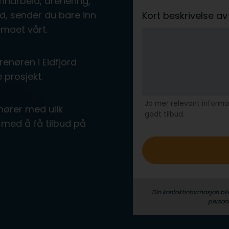
nnarbeid, drenering,
rd, sender du bare inn
Kort beskrivelse 
emaet vårt.
enøren i Eidfjord
 prosjekt.
Jo mer relevant informas
nører med ulik
godt tilbud.
med å få tilbud på
Din kontaktinformasjon bli
person­