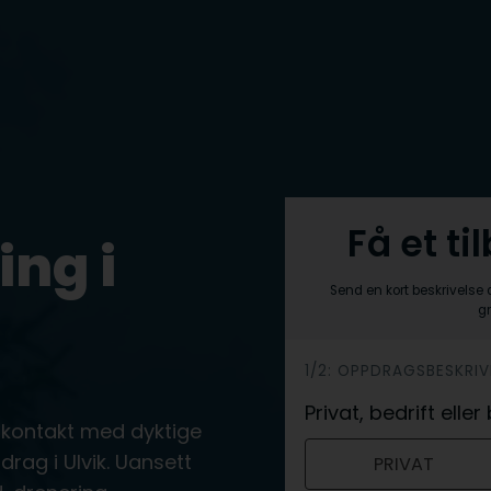
Få et ti
ing i
Send en kort beskrivelse 
gr
h
1/2: OPPDRAGSBESKRIV
e
Privat, bedrift ell
 kontakt med dyktige
r
ag i Ulvik. Uansett
PRIVAT
o