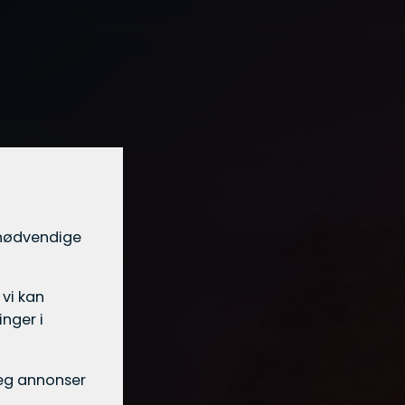
t nødvendige
 vi kan
nger i
 deg annonser