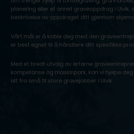
om trenger hjelp til tomtegraving, grunnarbeid
planering eller et annet graveoppdrag i Ulvik,
beskrivelse av oppdraget ditt gjennom skjema
Vårt mål er å koble deg med den graveentrepr
er best egnet til å håndtere ditt spesifikke pros
Med et bredt utvalg av erfarne graveentrepre
kompetanse og maskinpark, kan vi hjelpe deg 
alt fra små til store gravejobber i Ulvik.