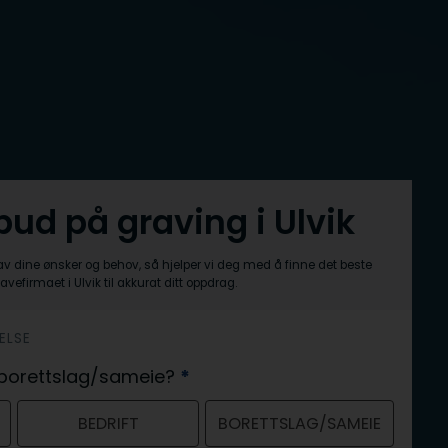
lbud på graving i Ulvik
av dine ønsker og behov, så hjelper vi deg med å finne det beste
avefirmaet i Ulvik til akkurat ditt oppdrag.
ELSE
er borettslag/sameie?
*
BEDRIFT
BORETTSLAG/SAMEIE