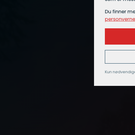
Du finner m
personverne
Kun nødvendig