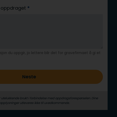
av oppdraget
*
jon du oppgir, jo lettere blir det for gravefirmaet å gi et
Neste
r utelukkende brukt i forbindelse med oppdrags­forespørselen. Dine
­opplysninger utleveres ikke til uvedkommende.