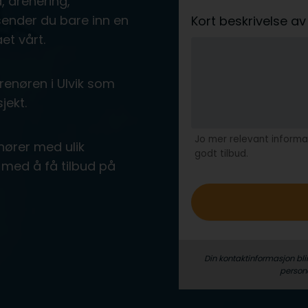
, drenering,
 sender du bare inn en
Kort beskrivelse 
et vårt.
enøren i Ulvik som
jekt.
Jo mer relevant informas
nører med ulik
godt tilbud.
med å få tilbud på
Din kontaktinformasjon bli
person­