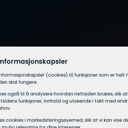
informasjonskapsler
informasjons­kapsler (cookies) til funksjoner som er hel
iden skal fungere.
es også til å analysere hvordan nettsiden brukes, slik at
tsidens funksjoner, innhold og utseende i takt med endri
ehov.
ukes cookies i markedsførings­øyemed, slik at vi kan vise
mulig relevante for dine interesser.