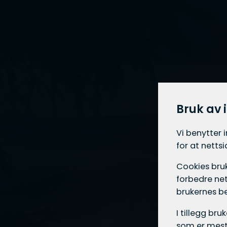
Bruk av 
Vi benytter 
for at netts
Cookies bruk
forbedre net
brukernes b
I tillegg br
som er mest 