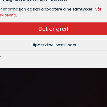
er informasjon og kan oppdatere dine samtykker i
vår
rklæring
.
Det er greit
Tilpass dine innstillinger
e