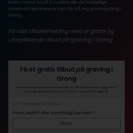
bruke masse tid på å vurdere alle de forskjellige
maskinentreprenørene som tar på seg graveoppdrag i
Grong.
Få rask tilbakemelding med et gratis og
uforpliktende tilbud på graving i Grong.
Få et gratis tilbud på graving i
Grong
Send en kort beskrivelse av dine ønsker og behov, så hjelper vi deg med å
finne det beste gravefirmaet i Grong til akkurat ditt oppdrag.
i
1/2: OPPDRAGSBESKRIVELSE
n
Privat, bedrift eller borettslag/sameie?
*
n
PRIVAT
h
o