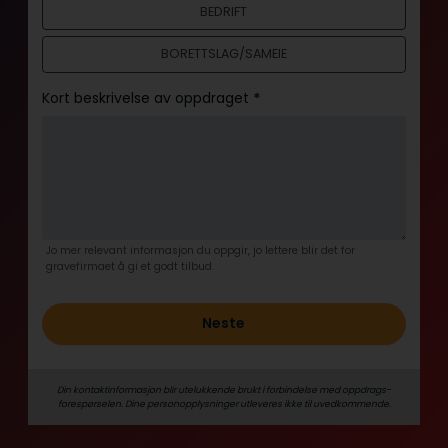
BEDRIFT
l
d
BORETTSLAG/SAMEIE
Kort beskrivelse av oppdraget
*
Jo mer relevant informasjon du oppgir, jo lettere blir det for
gravefirmaet å gi et godt tilbud.
Neste
Din kontaktinformasjon blir utelukkende brukt i forbindelse med oppdrags­
forespørselen. Dine person­­opplysninger utleveres ikke til uvedkommende.