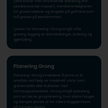
(leire krever mer omfattende drenering enn
selvdrenerende masser), fremkommeligheten
for gravemaskiner og lengden på grøftene som
må graves på eiendommen.
I prisen for drenering i Grong inngår ofte
graving, legging av drensledninger, isolering og
igjenfylling.
Planering Grong
Planering i Grong innebærer å jevne ut et
område ved hjelp av maskinelt utstyr som
gravemaskin eller bulldoser. Ved
tomteopparbeidelse i Grong inngår planering
som en del av grovplanering, hvor større hauger
og dumper jevnes ut for videre byggeprosess
på tomten i Grong.