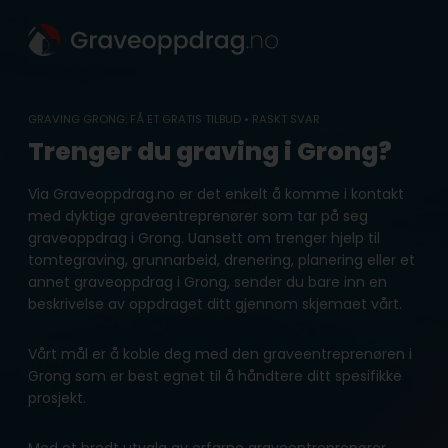
Skip
to
content
GRAVING GRONG: FÅ ET GRATIS TILBUD • RASKT SVAR
Trenger du graving i Grong?
Via Graveoppdrag.no er det enkelt å komme i kontakt
med dyktige graveentreprenører som tar på seg
graveoppdrag i Grong. Uansett om trenger hjelp til
tomtegraving, grunnarbeid, drenering, planering eller et
annet graveoppdrag i Grong, sender du bare inn en
beskrivelse av oppdraget ditt gjennom skjemaet vårt.
Vårt mål er å koble deg med den graveentreprenøren i
Grong som er best egnet til å håndtere ditt spesifikke
prosjekt.
Med et bredt utvalg av erfarne graveentreprenører