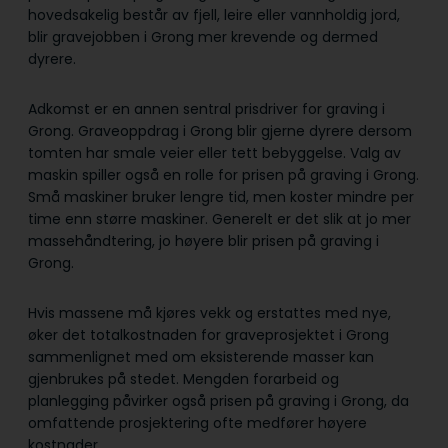
hovedsakelig består av fjell, leire eller vannholdig jord,
blir gravejobben i Grong mer krevende og dermed
dyrere.
Adkomst er en annen sentral prisdriver for graving i
Grong. Graveoppdrag i Grong blir gjerne dyrere dersom
tomten har smale veier eller tett bebyggelse. Valg av
maskin spiller også en rolle for prisen på graving i Grong.
Små maskiner bruker lengre tid, men koster mindre per
time enn større maskiner. Generelt er det slik at jo mer
massehåndtering, jo høyere blir prisen på graving i
Grong.
Hvis massene må kjøres vekk og erstattes med nye,
øker det totalkostnaden for graveprosjektet i Grong
sammenlignet med om eksisterende masser kan
gjenbrukes på stedet. Mengden forarbeid og
planlegging påvirker også prisen på graving i Grong, da
omfattende prosjektering ofte medfører høyere
kostnader.