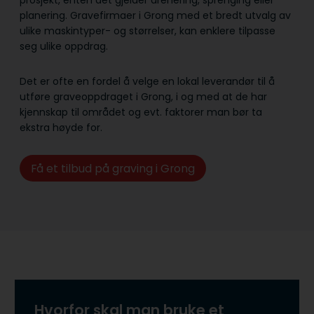
prosjekt, enten det gjelder drenering, sprenging eller
planering. Gravefirmaer i Grong med et bredt utvalg av
ulike maskintyper- og størrelser, kan enklere tilpasse
seg ulike oppdrag.
Det er ofte en fordel å velge en lokal leverandør til å
utføre graveoppdraget i Grong, i og med at de har
kjennskap til området og evt. faktorer man bør ta
ekstra høyde for.
Få et tilbud på graving i Grong
Hvorfor skal man bruke et