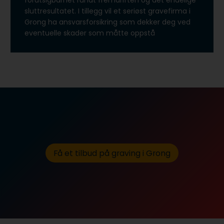
forutsigbarhet rundt fremdriften og det endelige
sluttresultatet. I tillegg vil et seriøst gravefirma i
Grong ha ansvarsforsikring som dekker deg ved
eventuelle skader som måtte oppstå
Få et tilbud på graving i Grong