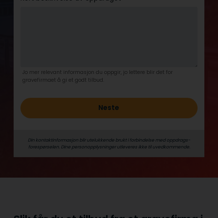
Jo mer relevant informasjon du oppgir, jo lettere blir det for
gravefirmaet å gi et godt tilbud.
Neste
Din kontaktinformasjon blir utelukkende brukt i forbindelse med oppdrags­
forespørselen. Dine person­­opplysninger utleveres ikke til uvedkommende.