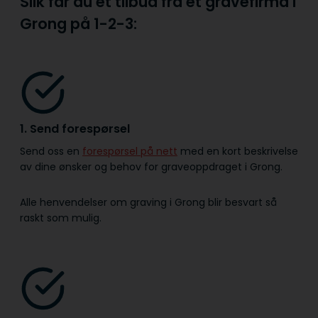
Slik får du et tilbud fra et gravefirma i
Grong på
1-2-3:
1. Send forespørsel
Send oss en
forespørsel på nett
med en kort beskrivelse
av dine ønsker og behov for graveoppdraget i Grong.
Alle henvendelser om graving i Grong blir besvart så
raskt som mulig.