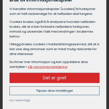
Bruk av informasjonskapsler
Vi benytter informasjons­kapsler (cookies) til funksjoner
som er helt nødvendige for at nettsiden skal fungere.
Grunnarbeid Grong
Cookies brukes også til å analysere hvordan nettsiden
Grunnarbeid i Grong er en samlebetegnelse på
brukes, slik at vi kan forbedre nettsidens funksjoner,
alt arbeid som må gjøres på tomten før selve
innhold og utseende i takt med endringer i brukernes
byggingen kan starte. Grunnarbeid i Grong
behov.
omfatter blant annet forundersøkelser av
I tillegg brukes cookies i markedsførings­øyemed, slik at vi
grunnen, graving av byggegrop, drenering rundt
kan vise deg annonser som er mest mulig relevante for
fundament, isolering under gulv,
dine interesser.
masseutskifting, etablering av fundament og
Du finner mer informasjon og kan oppdatere dine
komprimering av masser.
samtykker i
vår personvernerklæring
.
Et godt grunnarbeid i Grong legger et viktig
Det er greit
fundament for byggets stabilitet og funksjon,
og bør alltid utføres av en erfaren
Tilpass dine innstillinger
maskinentreprenør.
Kun nødvendige