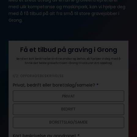
med ulik kompetanse og maskinpark, kan vi hjelpe deg
med å få tilbud på alt fra små til store gravejobber i
Grong.
Få et tilbud på graving i Grong
Send en kort beskrivelse av dine ønsker og behov, så hjelper vi deg med å
finne det beste gravefirmaet i Grong til akkurat ditt oppdrag.
h
1/2: OPPDRAGSBESKRIVELSE
e
Privat, bedrift eller borettslag/sameie?
*
r
PRIVAT
o
BEDRIFT
BORETTSLAG/SAMEIE
Kort beskrivelse av oppdraget
*