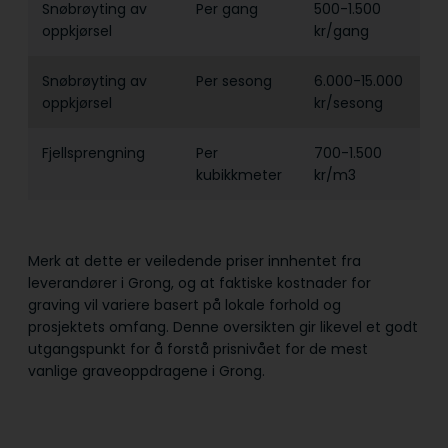
Snøbrøyting av
Per gang
500-1.500
oppkjørsel
kr/gang
Snøbrøyting av
Per sesong
6.000-15.000
oppkjørsel
kr/sesong
Fjellsprengning
Per
700-1.500
kubikkmeter
kr/m3
Merk at dette er veiledende priser innhentet fra
leverandører i Grong, og at faktiske kostnader for
graving vil variere basert på lokale forhold og
prosjektets omfang. Denne oversikten gir likevel et godt
utgangspunkt for å forstå prisnivået for de mest
vanlige graveoppdragene i Grong.