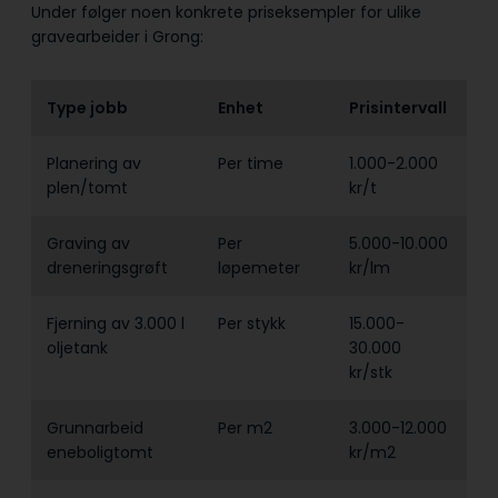
Under følger noen konkrete priseksempler for ulike
gravearbeider i Grong:
Type jobb
Enhet
Prisintervall
Planering av
Per time
1.000-2.000
plen/tomt
kr/t
Graving av
Per
5.000-10.000
dreneringsgrøft
løpemeter
kr/lm
Fjerning av 3.000 l
Per stykk
15.000-
oljetank
30.000
kr/stk
Grunnarbeid
Per m2
3.000-12.000
eneboligtomt
kr/m2