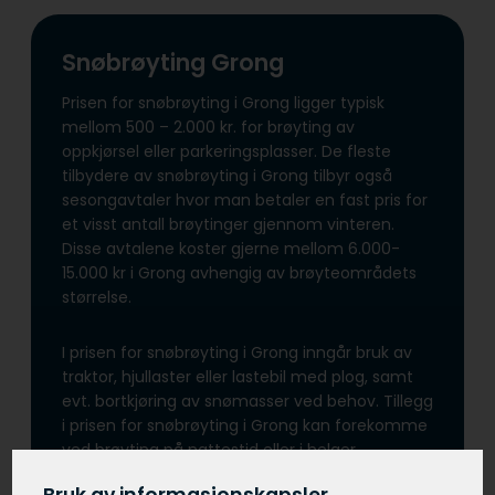
Snøbrøyting Grong
Prisen for snøbrøyting i Grong ligger typisk
mellom 500 – 2.000 kr. for brøyting av
oppkjørsel eller parkeringsplasser. De fleste
tilbydere av snøbrøyting i Grong tilbyr også
sesongavtaler hvor man betaler en fast pris for
et visst antall brøytinger gjennom vinteren.
Disse avtalene koster gjerne mellom 6.000-
15.000 kr i Grong avhengig av brøyteområdets
størrelse.
I prisen for snøbrøyting i Grong inngår bruk av
traktor, hjullaster eller lastebil med plog, samt
evt. bortkjøring av snømasser ved behov. Tillegg
i prisen for snøbrøyting i Grong kan forekomme
ved brøyting på nattestid eller i helger.