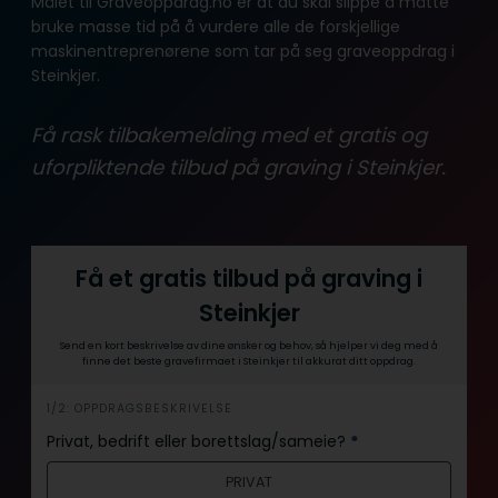
Målet til Graveoppdrag.no er at du skal slippe å måtte
bruke masse tid på å vurdere alle de forskjellige
maskinentreprenørene som tar på seg graveoppdrag i
Steinkjer.
Få rask tilbakemelding med et gratis og
uforpliktende tilbud på graving i Steinkjer.
Få et gratis tilbud på graving i
Steinkjer
Send en kort beskrivelse av dine ønsker og behov, så hjelper vi deg med å
finne det beste gravefirmaet i Steinkjer til akkurat ditt oppdrag.
i
1/2: OPPDRAGSBESKRIVELSE
n
Privat, bedrift eller borettslag/sameie?
*
n
PRIVAT
h