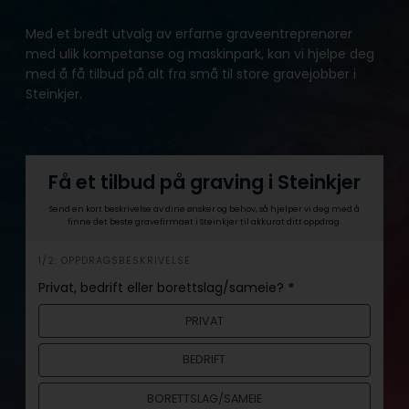
Med et bredt utvalg av erfarne graveentreprenører
med ulik kompetanse og maskinpark, kan vi hjelpe deg
med å få tilbud på alt fra små til store gravejobber i
Steinkjer.
Få et tilbud på graving i Steinkjer
Send en kort beskrivelse av dine ønsker og behov, så hjelper vi deg med å
finne det beste gravefirmaet i Steinkjer til akkurat ditt oppdrag.
h
1/2: OPPDRAGSBESKRIVELSE
e
Privat, bedrift eller borettslag/sameie?
*
r
PRIVAT
o
BEDRIFT
BORETTSLAG/SAMEIE