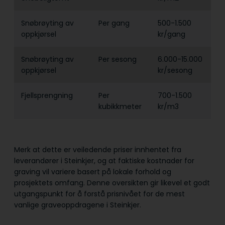
Snøbrøyting av
Per gang
500-1.500
oppkjørsel
kr/gang
Snøbrøyting av
Per sesong
6.000-15.000
oppkjørsel
kr/sesong
Fjellsprengning
Per
700-1.500
kubikkmeter
kr/m3
Merk at dette er veiledende priser innhentet fra
leverandører i Steinkjer, og at faktiske kostnader for
graving vil variere basert på lokale forhold og
prosjektets omfang. Denne oversikten gir likevel et godt
utgangspunkt for å forstå prisnivået for de mest
vanlige graveoppdragene i Steinkjer.