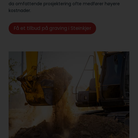
da omfattende prosjektering ofte medfører høyere
kostnader.
Få et tilbud på graving i Steinkjer