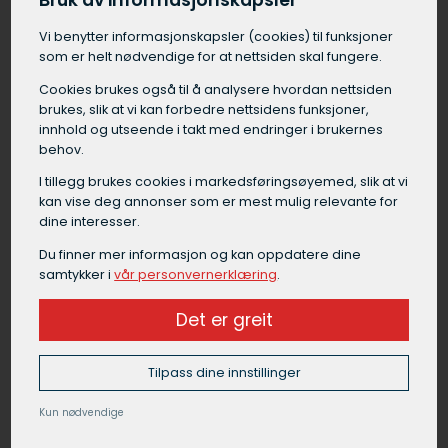
Bruk av informasjonskapsler
i prisen for snøbrøyting i Steinkjer kan
Vi benytter informasjons­kapsler (cookies) til funksjoner
forekomme ved brøyting på nattestid eller i
som er helt nødvendige for at nettsiden skal fungere.
helger.
Cookies brukes også til å analysere hvordan nettsiden
brukes, slik at vi kan forbedre nettsidens funksjoner,
innhold og utseende i takt med endringer i brukernes
behov.
Grunnarbeid Steinkjer
I tillegg brukes cookies i markedsførings­øyemed, slik at vi
kan vise deg annonser som er mest mulig relevante for
Grunnarbeid i Steinkjer er en samlebetegnelse
dine interesser.
på alt arbeid som må gjøres på tomten før
selve byggingen kan starte. Grunnarbeid i
Du finner mer informasjon og kan oppdatere dine
samtykker i
vår personvernerklæring
.
Steinkjer omfatter blant annet forundersøkelser
av grunnen, graving av byggegrop, drenering
Det er greit
rundt fundament, isolering under gulv,
masseutskifting, etablering av fundament og
komprimering av masser.
Tilpass dine innstillinger
Et godt grunnarbeid i Steinkjer legger et viktig
Kun nødvendige
fundament for byggets stabilitet og funksjon,