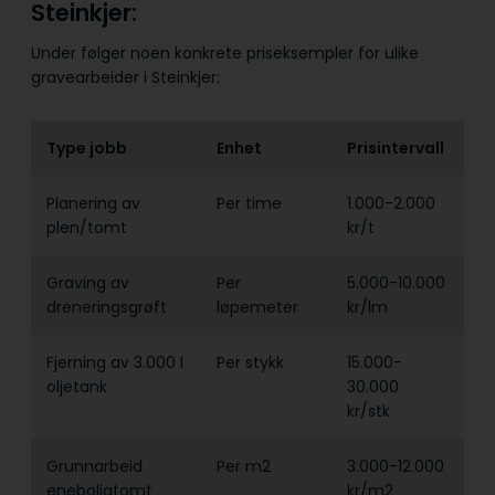
Steinkjer:
Under følger noen konkrete priseksempler for ulike
gravearbeider i Steinkjer:
Type jobb
Enhet
Prisintervall
Planering av
Per time
1.000-2.000
plen/tomt
kr/t
Graving av
Per
5.000-10.000
dreneringsgrøft
løpemeter
kr/lm
Fjerning av 3.000 l
Per stykk
15.000-
oljetank
30.000
kr/stk
Grunnarbeid
Per m2
3.000-12.000
eneboligtomt
kr/m2