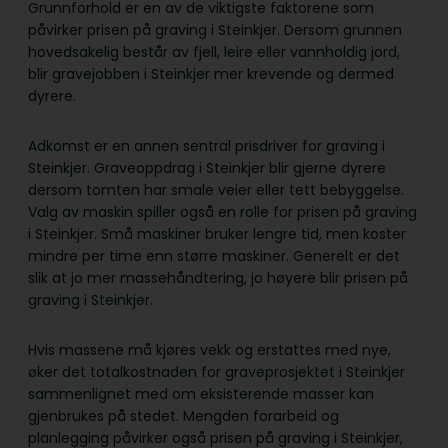
Grunnforhold er en av de viktigste faktorene som
påvirker prisen på graving i Steinkjer. Dersom grunnen
hovedsakelig består av fjell, leire eller vannholdig jord,
blir gravejobben i Steinkjer mer krevende og dermed
dyrere.
Adkomst er en annen sentral prisdriver for graving i
Steinkjer. Graveoppdrag i Steinkjer blir gjerne dyrere
dersom tomten har smale veier eller tett bebyggelse.
Valg av maskin spiller også en rolle for prisen på graving
i Steinkjer. Små maskiner bruker lengre tid, men koster
mindre per time enn større maskiner. Generelt er det
slik at jo mer massehåndtering, jo høyere blir prisen på
graving i Steinkjer.
Hvis massene må kjøres vekk og erstattes med nye,
øker det totalkostnaden for graveprosjektet i Steinkjer
sammenlignet med om eksisterende masser kan
gjenbrukes på stedet. Mengden forarbeid og
planlegging påvirker også prisen på graving i Steinkjer,