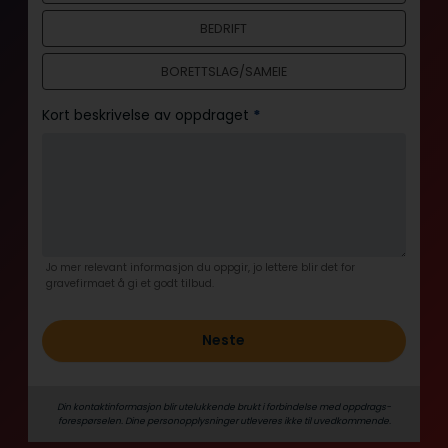
o
BEDRIFT
l
d
BORETTSLAG/SAMEIE
Kort beskrivelse av oppdraget
*
Jo mer relevant informasjon du oppgir, jo lettere blir det for
gravefirmaet å gi et godt tilbud.
Neste
Din kontaktinformasjon blir utelukkende brukt i forbindelse med oppdrags­
forespørselen. Dine person­­opplysninger utleveres ikke til uvedkommende.