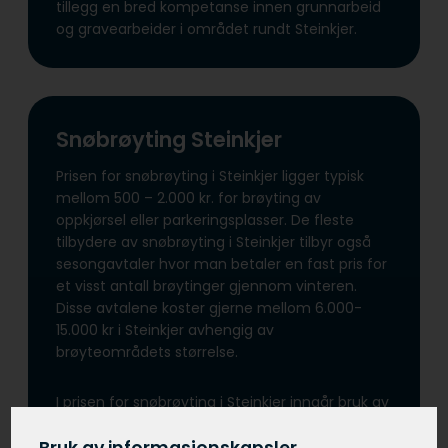
tillegg en bred kompetanse innen grunnarbeid
og gravearbeider i området rundt Steinkjer.
Snøbrøyting Steinkjer
Prisen for snøbrøyting i Steinkjer ligger typisk
mellom 500 – 2.000 kr. for brøyting av
oppkjørsel eller parkeringsplasser. De fleste
tilbydere av snøbrøyting i Steinkjer tilbyr også
sesongavtaler hvor man betaler en fast pris for
et visst antall brøytinger gjennom vinteren.
Disse avtalene koster gjerne mellom 6.000-
15.000 kr i Steinkjer avhengig av
brøyteområdets størrelse.
I prisen for snøbrøyting i Steinkjer inngår bruk av
traktor, hjullaster eller lastebil med plog, samt
evt. bortkjøring av snømasser ved behov. Tillegg