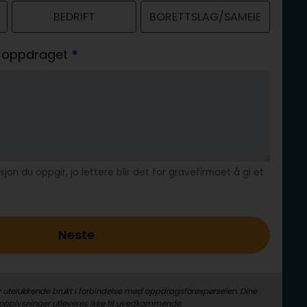
BEDRIFT
BORETTSLAG/SAMEIE
av oppdraget
*
jon du oppgir, jo lettere blir det for gravefirmaet å gi et
Neste
r utelukkende brukt i forbindelse med oppdrags­forespørselen. Dine
­opplysninger utleveres ikke til uvedkommende.