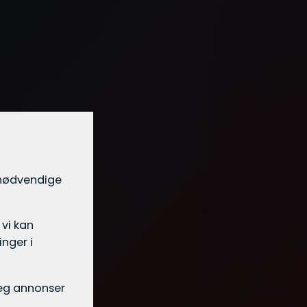
t nødvendige
 vi kan
nger i
 deg annonser