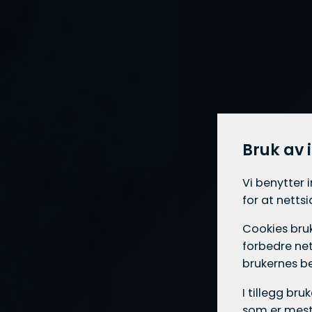
Bruk av 
Vi benytter 
for at netts
Cookies bruk
forbedre net
brukernes b
I tillegg br
som er mest 