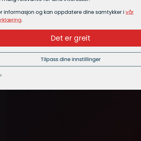
er informasjon og kan oppdatere dine samtykker i
vår
rklæring
.
Det er greit
Tilpass dine innstillinger
e