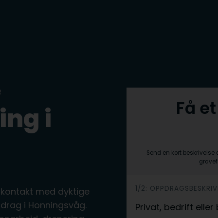
R
Få et
ing i
Send en kort beskrivelse 
gravef
h
1/2: OPPDRAGSBESKRIV
 kontakt med dyktige
e
drag i Honningsvåg.
Privat, bedrift ell
r