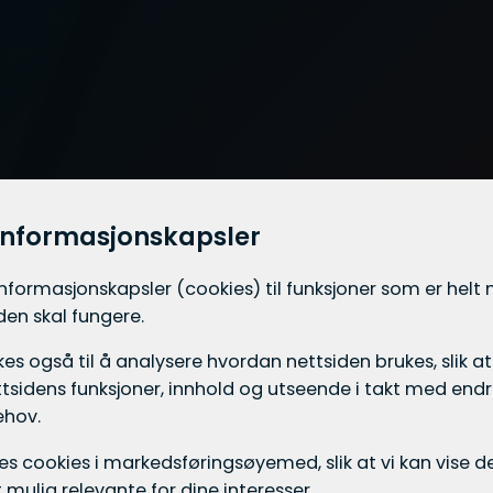
informasjonskapsler
informasjons­kapsler (cookies) til funksjoner som er hel
iden skal fungere.
es også til å analysere hvordan nettsiden brukes, slik at
tsidens funksjoner, innhold og utseende i takt med endri
ehov.
ukes cookies i markedsførings­øyemed, slik at vi kan vise
mulig relevante for dine interesser.