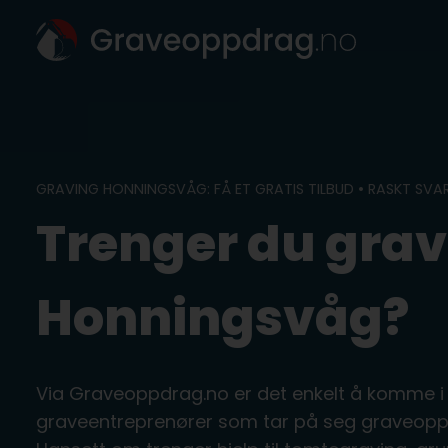
Skip
to
content
GRAVING HONNINGSVÅG: FÅ ET GRATIS TILBUD • RASKT SVA
Trenger du grav
Honningsvåg?
Via Graveoppdrag.no er det enkelt å komme i
graveentreprenører som tar på seg graveopp