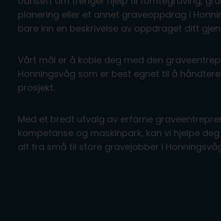
Uansett om trenger hjelp til tomtegraving, gru
planering eller et annet graveoppdrag i Honn
bare inn en beskrivelse av oppdraget ditt gje
Vårt mål er å koble deg med den graveentrep
Honningsvåg som er best egnet til å håndtere 
prosjekt.
Med et bredt utvalg av erfarne graveentrepre
kompetanse og maskinpark, kan vi hjelpe deg 
alt fra små til store gravejobber i Honningsv