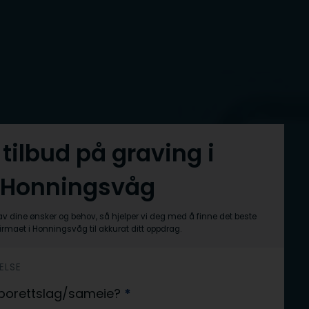
 tilbud på graving i
Honningsvåg
av dine ønsker og behov, så hjelper vi deg med å finne det beste
irmaet i Honningsvåg til akkurat ditt oppdrag.
ELSE
er borettslag/sameie?
*