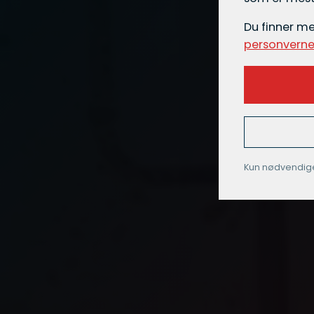
Du finner m
personverne
Kun nødvendig