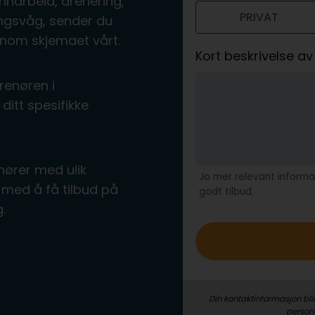
nnarbeid, drenering,
PRIVAT
o
ingsvåg, sender du
nnom skjemaet vårt.
Kort beskrivelse 
renøren i
ditt spesifikke
nører med ulik
Jo mer relevant informas
med å få tilbud på
godt tilbud.
åg.
Din kontaktinformasjon bli
person­