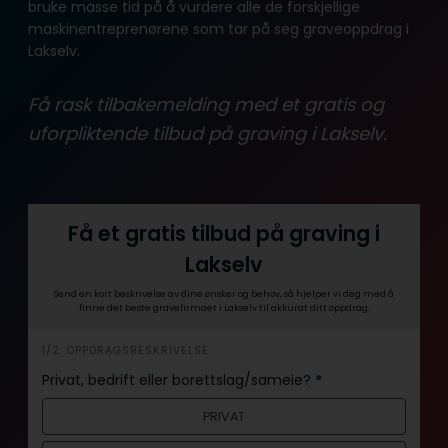
bruke masse tid på å vurdere alle de forskjellige
maskinentreprenørene som tar på seg graveoppdrag i
Lakselv.
Få rask tilbakemelding med et gratis og
uforpliktende tilbud på graving i Lakselv.
Få et gratis tilbud på graving i
Lakselv
Send en kort beskrivelse av dine ønsker og behov, så hjelper vi deg med å
finne det beste gravefirmaet i Lakselv til akkurat ditt oppdrag.
i
1/2: OPPDRAGSBESKRIVELSE
n
Privat, bedrift eller borettslag/sameie?
*
n
PRIVAT
h
o