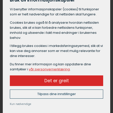
Bruk av informasjonskapsler
forekomme ved brøyting på nattestid eller i
helger.
Vi benytter informasjons­kapsler (cookies) til funksjoner
som er helt nødvendige for at nettsiden skal fungere.
Cookies brukes også til å analysere hvordan nettsiden
brukes, slik at vi kan forbedre nettsidens funksjoner,
innhold og utseende i takt med endringer i brukernes
Grunnarbeid Lakselv
behov.
Grunnarbeid i Lakselv er en samlebetegnelse på
I tillegg brukes cookies i markedsførings­øyemed, slik at vi
alt arbeid som må gjøres på tomten før selve
kan vise deg annonser som er mest mulig relevante for
byggingen kan starte. Grunnarbeid i Lakselv
dine interesser.
omfatter blant annet forundersøkelser av
Du finner mer informasjon og kan oppdatere dine
grunnen, graving av byggegrop, drenering rundt
samtykker i
vår personvernerklæring
.
fundament, isolering under gulv,
masseutskifting, etablering av fundament og
Det er greit
komprimering av masser.
Tilpass dine innstillinger
Et godt grunnarbeid i Lakselv legger et viktig
fundament for byggets stabilitet og funksjon,
Kun nødvendige
og bør alltid utføres av en erfaren
maskinentreprenør.