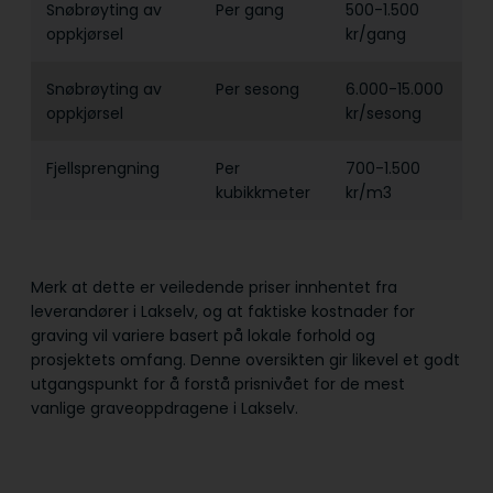
Snøbrøyting av
Per gang
500-1.500
oppkjørsel
kr/gang
Snøbrøyting av
Per sesong
6.000-15.000
oppkjørsel
kr/sesong
Fjellsprengning
Per
700-1.500
kubikkmeter
kr/m3
Merk at dette er veiledende priser innhentet fra
leverandører i Lakselv, og at faktiske kostnader for
graving vil variere basert på lokale forhold og
prosjektets omfang. Denne oversikten gir likevel et godt
utgangspunkt for å forstå prisnivået for de mest
vanlige graveoppdragene i Lakselv.