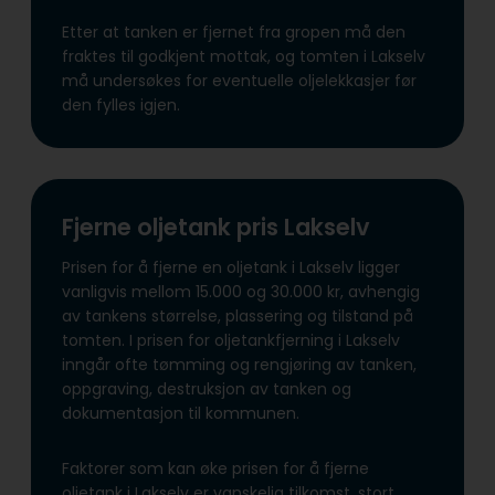
Etter at tanken er fjernet fra gropen må den
fraktes til godkjent mottak, og tomten i Lakselv
må undersøkes for eventuelle oljelekkasjer før
den fylles igjen.
Fjerne oljetank pris Lakselv
Prisen for å fjerne en oljetank i Lakselv ligger
vanligvis mellom 15.000 og 30.000 kr, avhengig
av tankens størrelse, plassering og tilstand på
tomten. I prisen for oljetankfjerning i Lakselv
inngår ofte tømming og rengjøring av tanken,
oppgraving, destruksjon av tanken og
dokumentasjon til kommunen.
Faktorer som kan øke prisen for å fjerne
oljetank i Lakselv er vanskelig tilkomst, stort