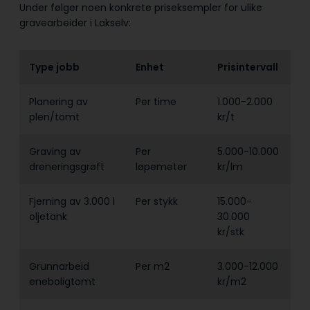
Under følger noen konkrete priseksempler for ulike
gravearbeider i Lakselv:
Type jobb
Enhet
Prisintervall
Planering av
Per time
1.000-2.000
plen/tomt
kr/t
Graving av
Per
5.000-10.000
dreneringsgrøft
løpemeter
kr/lm
Fjerning av 3.000 l
Per stykk
15.000-
oljetank
30.000
kr/stk
Grunnarbeid
Per m2
3.000-12.000
eneboligtomt
kr/m2