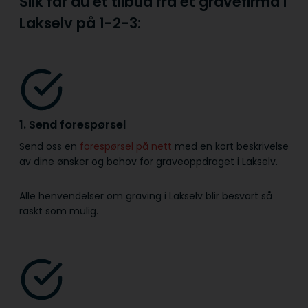
Slik får du et tilbud fra et gravefirma i
Lakselv på
1-2-3:
1. Send forespørsel
Send oss en
forespørsel på nett
med en kort beskrivelse
av dine ønsker og behov for graveoppdraget i Lakselv.
Alle henvendelser om graving i Lakselv blir besvart så
raskt som mulig.