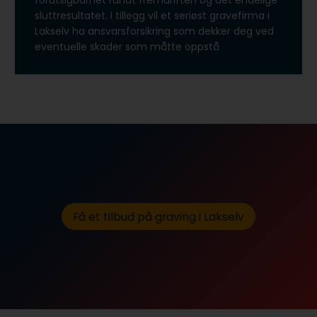
forutsigbarhet rundt fremdriften og det endelige
sluttresultatet. I tillegg vil et seriøst gravefirma i
Lakselv ha ansvarsforsikring som dekker deg ved
eventuelle skader som måtte oppstå
Få et tilbud på graving i Lakselv