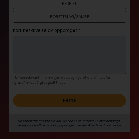
BEDRIFT
l
d
BORETTSLAG/SAMEIE
Kort beskrivelse av oppdraget
*
Jo mer relevant informasjon du oppgir, jo lettere blir det for
gravefirmaet å gi et godt tilbud.
Neste
Din kontaktinformasjon blir utelukkende brukt i forbindelse med oppdrags­
forespørselen. Dine person­­opplysninger utleveres ikke til uvedkommende.