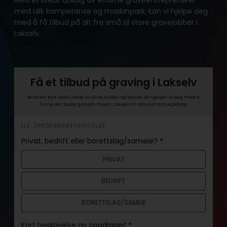
med ulik kompetanse og maskinpark, kan vi hjelpe deg
med å få tilbud på alt fra små til store gravejobber i
Lakselv.
Få et tilbud på graving i Lakselv
Send en kort beskrivelse av dine ønsker og behov, så hjelper vi deg med å
finne det beste gravefirmaet i Lakselv til akkurat ditt oppdrag.
h
1/2: OPPDRAGSBESKRIVELSE
e
Privat, bedrift eller borettslag/sameie?
*
r
PRIVAT
o
BEDRIFT
BORETTSLAG/SAMEIE
Kort beskrivelse av oppdraget
*