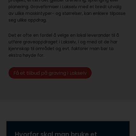
prosjekt, enten det gjelder drenering, sprenging eller
planering. Gravefirmaer i Lakselv med et bredt utvalg
av ulike maskintyper- og størrelser, kan enklere tilpasse
seg ulike oppdrag.
Det er ofte en fordel å velge en lokal leverandør til å
utføre graveoppdraget i Lakselv, i og med at de har
kjennskap til området og evt. faktorer man bør ta
ekstra høyde for.
Få et tilbud på graving i Lakselv
Hvorfor skal man bruke et