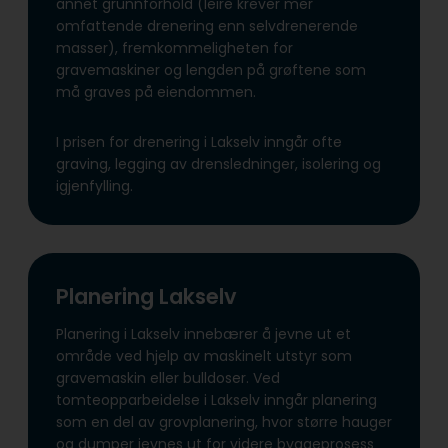
annet grunnforhold (leire krever mer
omfattende drenering enn selvdrenerende
masser), fremkommeligheten for
gravemaskiner og lengden på grøftene som
må graves på eiendommen.
I prisen for drenering i Lakselv inngår ofte
graving, legging av drensledninger, isolering og
igjenfylling.
Planering Lakselv
Planering i Lakselv innebærer å jevne ut et
område ved hjelp av maskinelt utstyr som
gravemaskin eller bulldoser. Ved
tomteopparbeidelse i Lakselv inngår planering
som en del av grovplanering, hvor større hauger
og dumper jevnes ut for videre byggeprosess