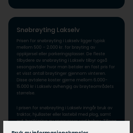
Snøbrøyting Lakselv
Prisen for snøbrøyting i Lakselv ligger typisk
mellom 500 – 2.000 kr. for brøyting av
oppkjørsel eller parkeringsplasser. De fleste
tilbydere av snøbrøyting i Lakselv tilbyr også
sesongavtaler hvor man betaler en fast pris for
et visst antall brøytinger gjennom vinteren.
Disse avtalene koster gjerne mellom 6.000-
15.000 kr i Lakselv avhengig av brøyteområdets
størrelse.
I prisen for snøbrøyting i Lakselv inngår bruk av
traktor, hjullaster eller lastebil med plog, samt
evt. bortkjøring av snømasser ved behov. Tillegg
i prisen for snøbrøyting i Lakselv kan