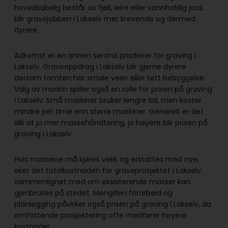
hovedsakelig består av fjell, leire eller vannholdig jord,
blir gravejobben i Lakselv mer krevende og dermed
dyrere.
Adkomst er en annen sentral prisdriver for graving i
Lakselv. Graveoppdrag i Lakselv blir gjerne dyrere
dersom tomten har smale veier eller tett bebyggelse.
Valg av maskin spiller også en rolle for prisen på graving
i Lakselv. Små maskiner bruker lengre tid, men koster
mindre per time enn større maskiner. Generelt er det
slik at jo mer massehåndtering, jo høyere blir prisen på
graving i Lakselv.
Hvis massene må kjøres vekk og erstattes med nye,
øker det totalkostnaden for graveprosjektet i Lakselv
sammenlignet med om eksisterende masser kan
gjenbrukes på stedet. Mengden forarbeid og
planlegging påvirker også prisen på graving i Lakselv, da
omfattende prosjektering ofte medfører høyere
kostnader.