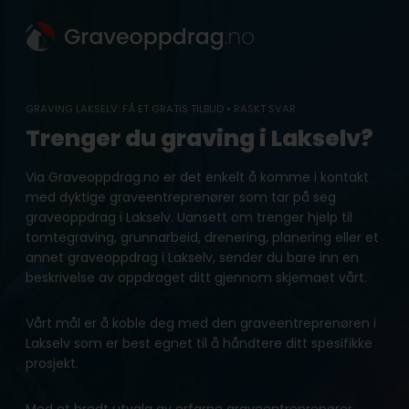
Skip
to
content
GRAVING LAKSELV: FÅ ET GRATIS TILBUD • RASKT SVAR
Trenger du graving i Lakselv?
Via Graveoppdrag.no er det enkelt å komme i kontakt
med dyktige graveentreprenører som tar på seg
graveoppdrag i Lakselv. Uansett om trenger hjelp til
tomtegraving, grunnarbeid, drenering, planering eller et
annet graveoppdrag i Lakselv, sender du bare inn en
beskrivelse av oppdraget ditt gjennom skjemaet vårt.
Vårt mål er å koble deg med den graveentreprenøren i
Lakselv som er best egnet til å håndtere ditt spesifikke
prosjekt.
Med et bredt utvalg av erfarne graveentreprenører