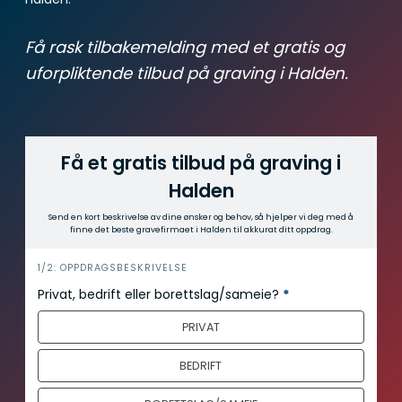
Få rask tilbakemelding med et gratis og
uforpliktende tilbud på graving i Halden.
Få et gratis tilbud på graving i
Halden
Send en kort beskrivelse av dine ønsker og behov, så hjelper vi deg med å
finne det beste gravefirmaet i Halden til akkurat ditt oppdrag.
i
1/2: OPPDRAGSBESKRIVELSE
n
Privat, bedrift eller borettslag/sameie?
*
n
PRIVAT
h
o
BEDRIFT
l
d