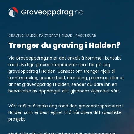
Skip
to
content
GRAVING HALDEN: FÅ ET GRATIS TILBUD • RASKT SVAR
Trenger du graving i Halden?
Via Graveoppdrag.no er det enkelt å komme i kontakt
med dyktige graveentreprenører som tar på seg
graveoppdrag i Halden. Uansett om trenger hjelp til
tomtegraving, grunnarbeid, drenering, planering eller et
annet graveoppdrag i Halden, sender du bare inn en
beskrivelse av oppdraget ditt gjennom skjemaet vårt.
Vårt mål er å koble deg med den graveentreprenøren i
Halden som er best egnet til å håndtere ditt spesifikke
prosjekt.
Med et bredt utvalg av erfarne graveentreprenører