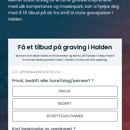
med ulik kompetanse og maskinpark, kan vi hjelpe deg
med å få tilbud på alt fra små til store gravejobber i
Halden.
Få et tilbud på graving i Halden
Send en kort beskrivelse av dine ønsker og behov, så hjelper vi deg med å
finne det beste gravefirmaet i Halden til akkurat ditt oppdrag.
h
1/2: OPPDRAGSBESKRIVELSE
e
Privat, bedrift eller borettslag/sameie?
*
r
PRIVAT
o
BEDRIFT
BORETTSLAG/SAMEIE
Kort beskrivelse av oppdraget
*