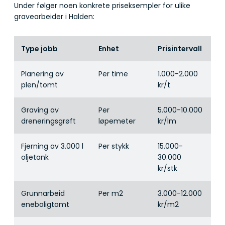
Under følger noen konkrete priseksempler for ulike
gravearbeider i Halden:
Type jobb
Enhet
Prisintervall
Planering av
Per time
1.000-2.000
plen/tomt
kr/t
Graving av
Per
5.000-10.000
dreneringsgrøft
løpemeter
kr/lm
Fjerning av 3.000 l
Per stykk
15.000-
oljetank
30.000
kr/stk
Grunnarbeid
Per m2
3.000-12.000
eneboligtomt
kr/m2