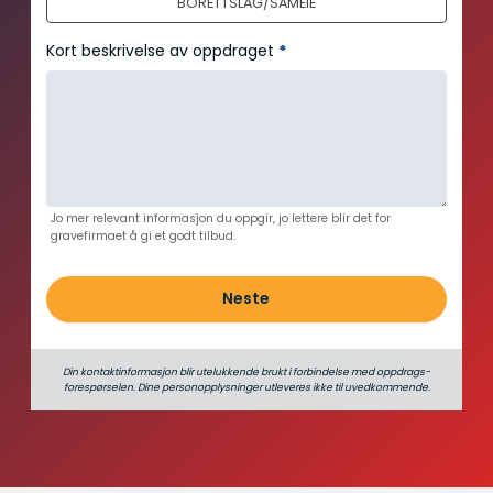
BORETTSLAG/SAMEIE
Kort beskrivelse av oppdraget
*
Jo mer relevant informasjon du oppgir, jo lettere blir det for
gravefirmaet å gi et godt tilbud.
Neste
Din kontaktinformasjon blir utelukkende brukt i forbindelse med oppdrags­
forespørselen. Dine person­­opplysninger utleveres ikke til uvedkommende.