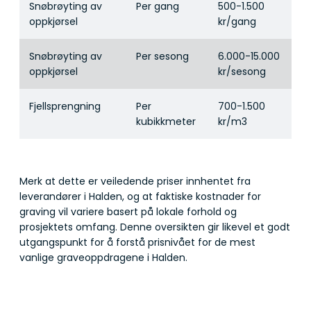
Snøbrøyting av
Per gang
500-1.500
oppkjørsel
kr/gang
Snøbrøyting av
Per sesong
6.000-15.000
oppkjørsel
kr/sesong
Fjellsprengning
Per
700-1.500
kubikkmeter
kr/m3
Merk at dette er veiledende priser innhentet fra
leverandører i Halden, og at faktiske kostnader for
graving vil variere basert på lokale forhold og
prosjektets omfang. Denne oversikten gir likevel et godt
utgangspunkt for å forstå prisnivået for de mest
vanlige graveoppdragene i Halden.