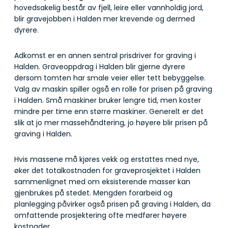
hovedsakelig består av fjell, leire eller vannholdig jord,
blir gravejobben i Halden mer krevende og dermed
dyrere.
Adkomst er en annen sentral prisdriver for graving i
Halden. Graveoppdrag i Halden blir gjerne dyrere
dersom tomten har smale veier eller tett bebyggelse.
Valg av maskin spiller også en rolle for prisen på graving
i Halden. Små maskiner bruker lengre tid, men koster
mindre per time enn større maskiner. Generelt er det
slik at jo mer massehåndtering, jo høyere blir prisen på
graving i Halden.
Hvis massene må kjøres vekk og erstattes med nye,
øker det totalkostnaden for graveprosjektet i Halden
sammenlignet med om eksisterende masser kan
gjenbrukes på stedet. Mengden forarbeid og
planlegging påvirker også prisen på graving i Halden, da
omfattende prosjektering ofte medfører høyere
kostnader.