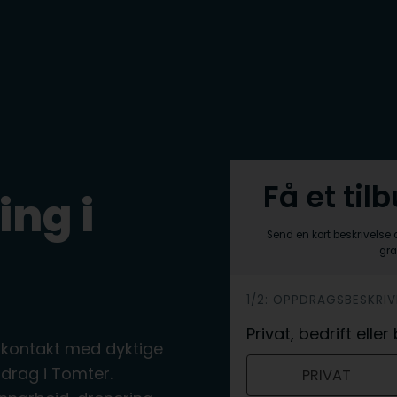
Få et til
ing i
Send en kort beskrivelse 
gra
h
1/2: OPPDRAGSBESKRIV
e
Privat, bedrift ell
 kontakt med dyktige
r
drag i Tomter.
PRIVAT
o