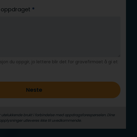
av oppdraget
*
jon du oppgir, jo lettere blir det for gravefirmaet å gi et
Neste
r utelukkende brukt i forbindelse med oppdrags­forespørselen. Dine
­opplysninger utleveres ikke til uvedkommende.