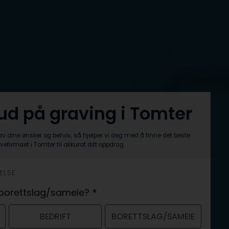
bud på graving i Tomter
av dine ønsker og behov, så hjelper vi deg med å finne det beste
vefirmaet i Tomter til akkurat ditt oppdrag.
ELSE
er borettslag/sameie?
*
BEDRIFT
BORETTSLAG/SAMEIE