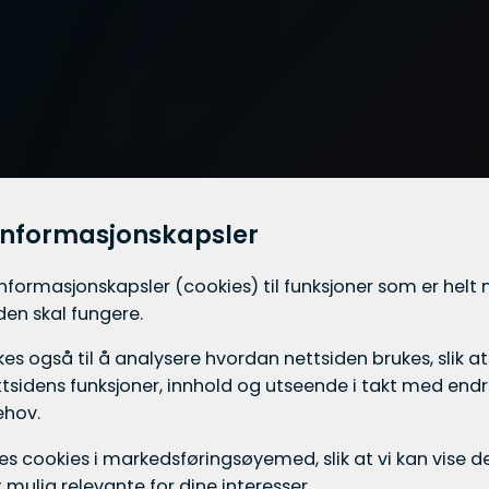
informasjonskapsler
informasjons­kapsler (cookies) til funksjoner som er hel
iden skal fungere.
es også til å analysere hvordan nettsiden brukes, slik at
tsidens funksjoner, innhold og utseende i takt med endri
ehov.
ukes cookies i markedsførings­øyemed, slik at vi kan vise
mulig relevante for dine interesser.