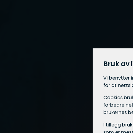
Bruk av 
Vi benytter 
for at netts
Cookies bruk
forbedre net
brukernes b
I tillegg br
som er mest 