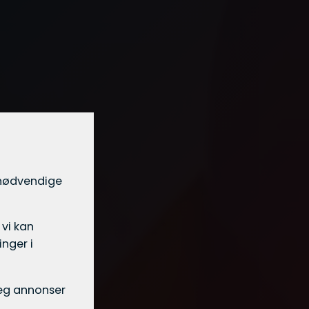
t nødvendige
 vi kan
nger i
 deg annonser