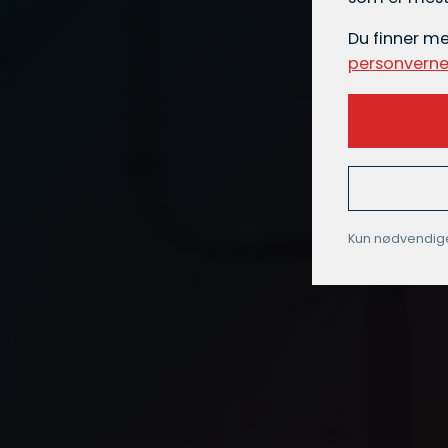
Du finner m
personverne
Kun nødvendig