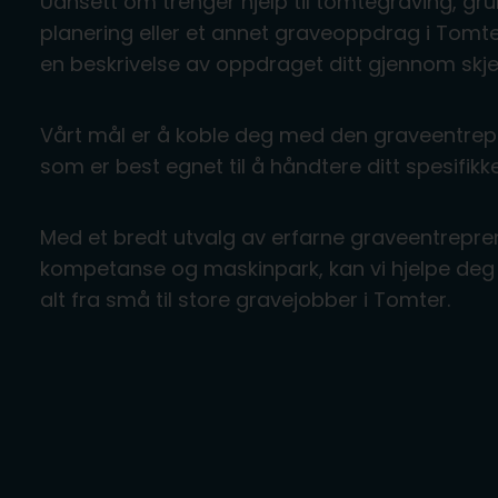
Uansett om trenger hjelp til tomtegraving, gru
planering eller et annet graveoppdrag i Tomte
en beskrivelse av oppdraget ditt gjennom skj
Vårt mål er å koble deg med den graveentrep
som er best egnet til å håndtere ditt spesifikke
Med et bredt utvalg av erfarne graveentrepre
kompetanse og maskinpark, kan vi hjelpe deg 
alt fra små til store gravejobber i Tomter.