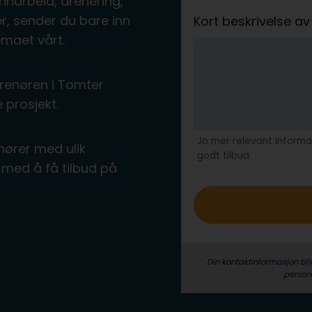
nnarbeid, drenering,
r, sender du bare inn
Kort beskrivelse 
emaet vårt.
renøren i Tomter
 prosjekt.
Jo mer relevant informas
nører med ulik
godt tilbud.
med å få tilbud på
Din kontaktinformasjon bli
person­