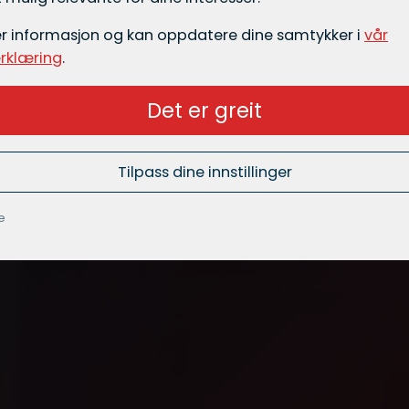
er informasjon og kan oppdatere dine samtykker i
vår
rklæring
.
Det er greit
Tilpass dine innstillinger
e