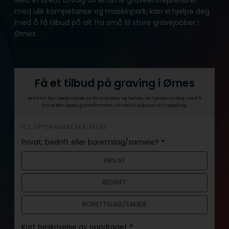
med ulik kompetanse og maskinpark, kan vi hjelpe deg
med å få tilbud på alt fra små til store gravejobber i
Ørnes.
Få et tilbud på graving i Ørnes
Send en kort beskrivelse av dine ønsker og behov, så hjelper vi deg med å
finne det beste gravefirmaet i Ørnes til akkurat ditt oppdrag.
h
1/2: OPPDRAGSBESKRIVELSE
e
Privat, bedrift eller borettslag/sameie?
*
r
PRIVAT
o
BEDRIFT
BORETTSLAG/SAMEIE
Kort beskrivelse av oppdraget
*