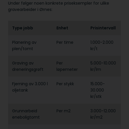
Under følger noen konkrete priseksempler for ulike
gravearbeider i Ørnes:
Type jobb
Enhet
Prisintervall
Planering av
Per time
1.000-2.000
plen/tomt
kr/t
Graving av
Per
5.000-10.000
dreneringsgrøft
løpemeter
kr/lm
Fjerning av 3.000 l
Per stykk
15.000-
oljetank
30.000
kr/stk
Grunnarbeid
Per m2
3.000-12.000
eneboligtomt
kr/m2