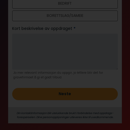
BEDRIFT
l
d
BORETTSLAG/SAMEIE
Kort beskrivelse av oppdraget
*
Jo mer relevant informasjon du oppgir, jo lettere blir det for
gravefirmaet å gi et godt tilbud.
Neste
Din kontaktinformasjon blir utelukkende brukt i forbindelse med oppdrags­
forespørselen. Dine person­­opplysninger utleveres ikke til uvedkommende.