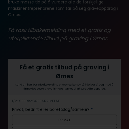
bruke masse tid på å vurdere alle de forskjellige
maskinentreprenørene som tar på seg graveoppdrag i
Ørnes.
Få rask tilbakemelding med et gratis og
uforpliktende tilbud på graving i Ørnes.
Få et gratis tilbud på graving i
Ørnes
Send en kort beskrivelse av dine ønsker og behov, så hjelper vi deg med å
finne det beste gravefirmaet i Ørnes til akkurat ditt oppdrag.
i
1/2: OPPDRAGSBESKRIVELSE
n
Privat, bedrift eller borettslag/sameie?
*
n
PRIVAT
h
o