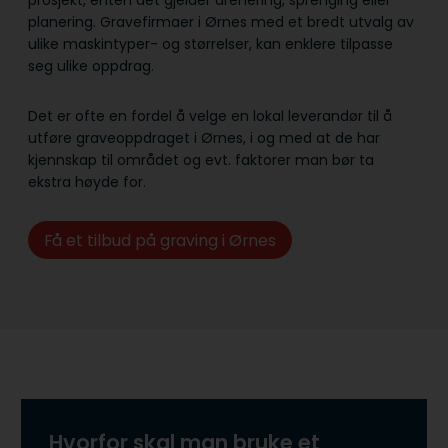
prosjekt, enten det gjelder drenering, sprenging eller
planering. Gravefirmaer i Ørnes med et bredt utvalg av
ulike maskintyper- og størrelser, kan enklere tilpasse
seg ulike oppdrag.
Det er ofte en fordel å velge en lokal leverandør til å
utføre graveoppdraget i Ørnes, i og med at de har
kjennskap til området og evt. faktorer man bør ta
ekstra høyde for.
Få et tilbud på graving i Ørnes
Hvorfor skal man bruke et