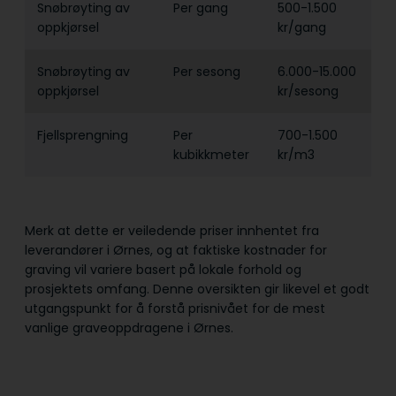
Snøbrøyting av
Per gang
500-1.500
oppkjørsel
kr/gang
Snøbrøyting av
Per sesong
6.000-15.000
oppkjørsel
kr/sesong
Fjellsprengning
Per
700-1.500
kubikkmeter
kr/m3
Merk at dette er veiledende priser innhentet fra
leverandører i Ørnes, og at faktiske kostnader for
graving vil variere basert på lokale forhold og
prosjektets omfang. Denne oversikten gir likevel et godt
utgangspunkt for å forstå prisnivået for de mest
vanlige graveoppdragene i Ørnes.