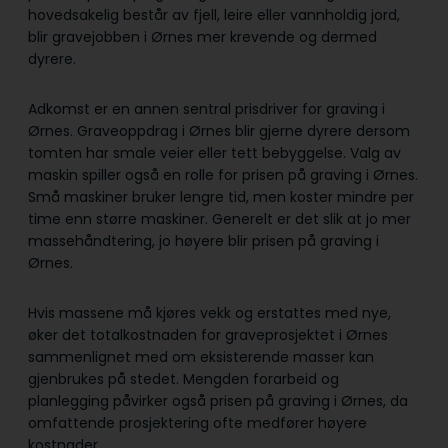
hovedsakelig består av fjell, leire eller vannholdig jord,
blir gravejobben i Ørnes mer krevende og dermed
dyrere.
Adkomst er en annen sentral prisdriver for graving i
Ørnes. Graveoppdrag i Ørnes blir gjerne dyrere dersom
tomten har smale veier eller tett bebyggelse. Valg av
maskin spiller også en rolle for prisen på graving i Ørnes.
Små maskiner bruker lengre tid, men koster mindre per
time enn større maskiner. Generelt er det slik at jo mer
massehåndtering, jo høyere blir prisen på graving i
Ørnes.
Hvis massene må kjøres vekk og erstattes med nye,
øker det totalkostnaden for graveprosjektet i Ørnes
sammenlignet med om eksisterende masser kan
gjenbrukes på stedet. Mengden forarbeid og
planlegging påvirker også prisen på graving i Ørnes, da
omfattende prosjektering ofte medfører høyere
kostnader.