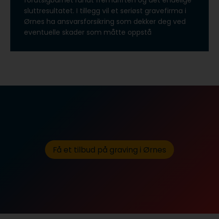
forutsigbarhet rundt fremdriften og det endelige
sluttresultatet. I tillegg vil et seriøst gravefirma i
Ørnes ha ansvarsforsikring som dekker deg ved
eventuelle skader som måtte oppstå
Få et tilbud på graving i Ørnes