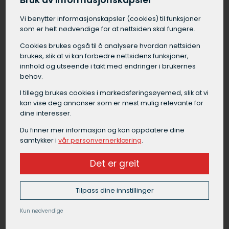
Bruk av informasjonskapsler
Vi benytter informasjons­kapsler (cookies) til funksjoner
som er helt nødvendige for at nettsiden skal fungere.
Grunnarbeid Ørnes
Cookies brukes også til å analysere hvordan nettsiden
Grunnarbeid i Ørnes er en samlebetegnelse på
brukes, slik at vi kan forbedre nettsidens funksjoner,
alt arbeid som må gjøres på tomten før selve
innhold og utseende i takt med endringer i brukernes
byggingen kan starte. Grunnarbeid i Ørnes
behov.
omfatter blant annet forundersøkelser av
I tillegg brukes cookies i markedsførings­øyemed, slik at vi
grunnen, graving av byggegrop, drenering rundt
kan vise deg annonser som er mest mulig relevante for
fundament, isolering under gulv,
dine interesser.
masseutskifting, etablering av fundament og
Du finner mer informasjon og kan oppdatere dine
komprimering av masser.
samtykker i
vår personvernerklæring
.
Et godt grunnarbeid i Ørnes legger et viktig
Det er greit
fundament for byggets stabilitet og funksjon,
og bør alltid utføres av en erfaren
Tilpass dine innstillinger
maskinentreprenør.
Kun nødvendige