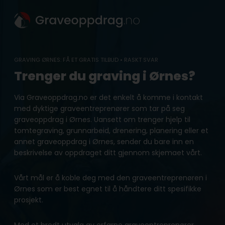
Skip
to
content
GRAVING ØRNES: FÅ ET GRATIS TILBUD • RASKT SVAR
Trenger du graving i Ørnes?
Via Graveoppdrag.no er det enkelt å komme i kontakt
med dyktige graveentreprenører som tar på seg
graveoppdrag i Ørnes. Uansett om trenger hjelp til
tomtegraving, grunnarbeid, drenering, planering eller et
annet graveoppdrag i Ørnes, sender du bare inn en
beskrivelse av oppdraget ditt gjennom skjemaet vårt.
Vårt mål er å koble deg med den graveentreprenøren i
Ørnes som er best egnet til å håndtere ditt spesifikke
prosjekt.
Med et bredt utvalg av erfarne graveentreprenører