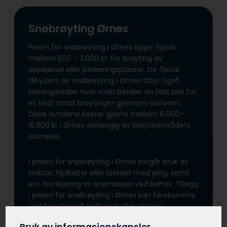
Snøbrøyting Ørnes
Prisen for snøbrøyting i Ørnes ligger typisk
mellom 500 – 2.000 kr. for brøyting av
oppkjørsel eller parkeringsplasser. De fleste
tilbydere av snøbrøyting i Ørnes tilbyr også
sesongavtaler hvor man betaler en fast pris for
et visst antall brøytinger gjennom vinteren.
Disse avtalene koster gjerne mellom 6.000-
15.000 kr i Ørnes avhengig av brøyteområdets
størrelse.
I prisen for snøbrøyting i Ørnes inngår bruk av
traktor, hjullaster eller lastebil med plog, samt
evt. bortkjøring av snømasser ved behov. Tillegg
i prisen for snøbrøyting i Ørnes kan forekomme
ved brøyting på nattestid eller i helger.