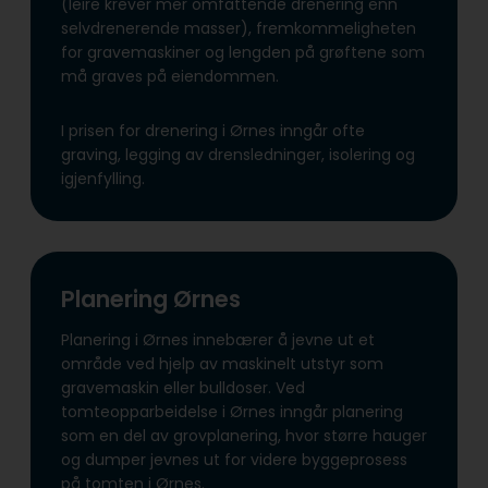
(leire krever mer omfattende drenering enn
selvdrenerende masser), fremkommeligheten
for gravemaskiner og lengden på grøftene som
må graves på eiendommen.
I prisen for drenering i Ørnes inngår ofte
graving, legging av drensledninger, isolering og
igjenfylling.
Planering Ørnes
Planering i Ørnes innebærer å jevne ut et
område ved hjelp av maskinelt utstyr som
gravemaskin eller bulldoser. Ved
tomteopparbeidelse i Ørnes inngår planering
som en del av grovplanering, hvor større hauger
og dumper jevnes ut for videre byggeprosess
på tomten i Ørnes.