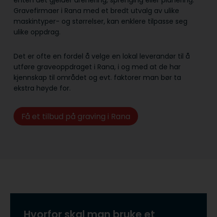
enten det gjelder drenering, sprenging eller planering.
Gravefirmaer i Rana med et bredt utvalg av ulike
maskintyper- og størrelser, kan enklere tilpasse seg
ulike oppdrag.
Det er ofte en fordel å velge en lokal leverandør til å
utføre graveoppdraget i Rana, i og med at de har
kjennskap til området og evt. faktorer man bør ta
ekstra høyde for.
Få et tilbud på graving i Rana
Hvorfor skal man bruke et