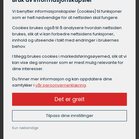
Bruk av informasjonskapsler
Vi benytter informasjons­kapsler (cookies) til funksjoner
Grunnarbeid Rana
som er helt nødvendige for at nettsiden skal fungere.
Grunnarbeid i Rana er en samlebetegnelse på
Cookies brukes også til å analysere hvordan nettsiden
alt arbeid som må gjøres på tomten før selve
brukes, slik at vi kan forbedre nettsidens funksjoner,
byggingen kan starte. Grunnarbeid i Rana
innhold og utseende i takt med endringer i brukernes
omfatter blant annet forundersøkelser av
behov.
grunnen, graving av byggegrop, drenering rundt
I tillegg brukes cookies i markedsførings­øyemed, slik at vi
fundament, isolering under gulv,
kan vise deg annonser som er mest mulig relevante for
masseutskifting, etablering av fundament og
dine interesser.
komprimering av masser.
Du finner mer informasjon og kan oppdatere dine
samtykker i
vår personvernerklæring
.
Et godt grunnarbeid i Rana legger et viktig
fundament for byggets stabilitet og funksjon,
Det er greit
og bør alltid utføres av en erfaren
maskinentreprenør.
Tilpass dine innstillinger
Kun nødvendige