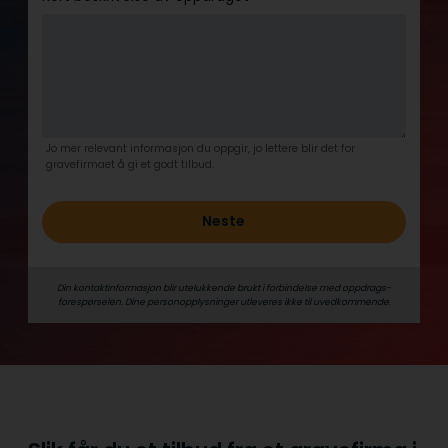
Jo mer relevant informasjon du oppgir, jo lettere blir det for
gravefirmaet å gi et godt tilbud.
Neste
Din kontaktinformasjon blir utelukkende brukt i forbindelse med oppdrags­
forespørselen. Dine person­­opplysninger utleveres ikke til uvedkommende.