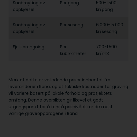
Snøbrøyting av
Per gang
500-1.500
oppkjørsel
kr/gang
Snøbrøyting av
Per sesong
6.000-15.000
oppkjørsel
kr/sesong
Fjellsprengning
Per
700-1.500
kubikkmeter
kr/m3
Merk at dette er veiledende priser innhentet fra
leverandører i Rana, og at faktiske kostnader for graving
vil variere basert på lokale forhold og prosjektets
omfang. Denne oversikten gir likevel et godt
utgangspunkt for å forstå prisnivået for de mest
vanlige graveoppdragene i Rana.