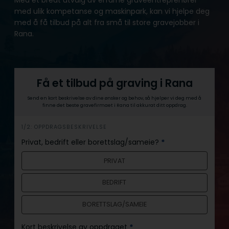
med ulik kompetanse og maskinpark, kan vi hjelpe deg
med å få tilbud på alt fra små til store gravejobber i
Rana.
Få et tilbud på graving i Rana
Send en kort beskrivelse av dine ønsker og behov, så hjelper vi deg med å
finne det beste gravefirmaet i Rana til akkurat ditt oppdrag.
h
1/2: OPPDRAGSBESKRIVELSE
e
Privat, bedrift eller borettslag/sameie?
*
r
PRIVAT
o
BEDRIFT
BORETTSLAG/SAMEIE
Kort beskrivelse av oppdraget
*