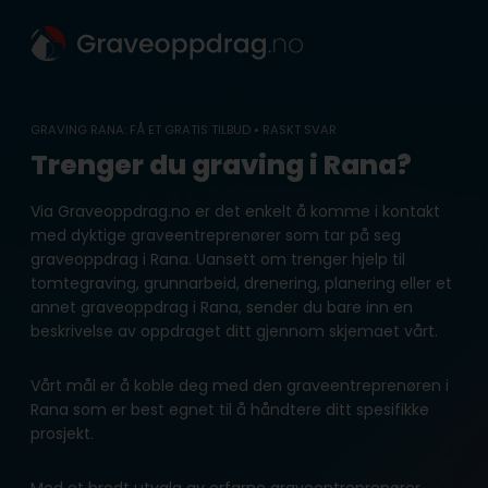
Skip
to
content
GRAVING RANA: FÅ ET GRATIS TILBUD • RASKT SVAR
Trenger du graving i Rana?
Via Graveoppdrag.no er det enkelt å komme i kontakt
med dyktige graveentreprenører som tar på seg
graveoppdrag i Rana. Uansett om trenger hjelp til
tomtegraving, grunnarbeid, drenering, planering eller et
annet graveoppdrag i Rana, sender du bare inn en
beskrivelse av oppdraget ditt gjennom skjemaet vårt.
Vårt mål er å koble deg med den graveentreprenøren i
Rana som er best egnet til å håndtere ditt spesifikke
prosjekt.
Med et bredt utvalg av erfarne graveentreprenører