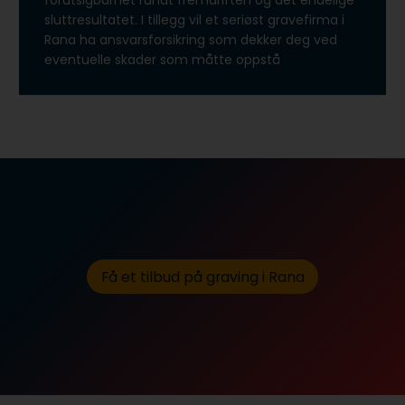
forutsigbarhet rundt fremdriften og det endelige
sluttresultatet. I tillegg vil et seriøst gravefirma i
Rana ha ansvarsforsikring som dekker deg ved
eventuelle skader som måtte oppstå
Få et tilbud på graving i Rana