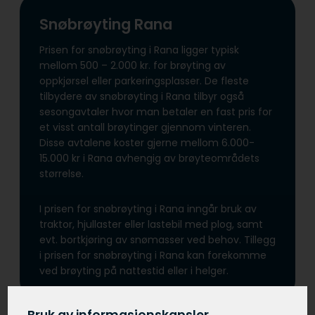
Snøbrøyting Rana
Prisen for snøbrøyting i Rana ligger typisk
mellom 500 – 2.000 kr. for brøyting av
oppkjørsel eller parkeringsplasser. De fleste
tilbydere av snøbrøyting i Rana tilbyr også
sesongavtaler hvor man betaler en fast pris for
et visst antall brøytinger gjennom vinteren.
Disse avtalene koster gjerne mellom 6.000-
15.000 kr i Rana avhengig av brøyteområdets
størrelse.
I prisen for snøbrøyting i Rana inngår bruk av
traktor, hjullaster eller lastebil med plog, samt
evt. bortkjøring av snømasser ved behov. Tillegg
i prisen for snøbrøyting i Rana kan forekomme
ved brøyting på nattestid eller i helger.