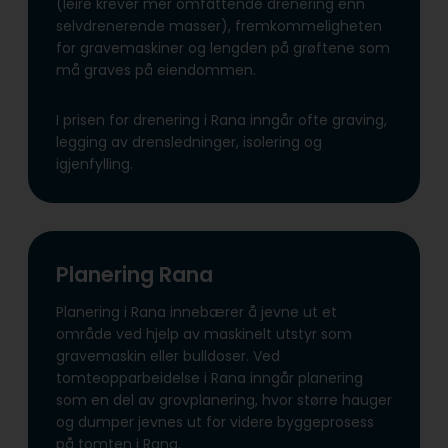
(leire krever mer omfattende drenering enn
selvdrenerende masser), fremkommeligheten
for gravemaskiner og lengden på grøftene som
må graves på eiendommen.
I prisen for drenering i Rana inngår ofte graving,
legging av drensledninger, isolering og
igjenfylling.
Planering Rana
Planering i Rana innebærer å jevne ut et
område ved hjelp av maskinelt utstyr som
gravemaskin eller bulldoser. Ved
tomteopparbeidelse i Rana inngår planering
som en del av grovplanering, hvor større hauger
og dumper jevnes ut for videre byggeprosess
på tomten i Rana.