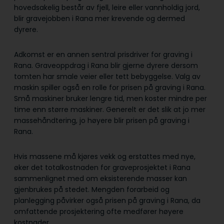
hovedsakelig består av fjell, leire eller vannholdig jord,
blir gravejobben i Rana mer krevende og dermed
dyrere.
Adkomst er en annen sentral prisdriver for graving i
Rana. Graveoppdrag i Rana blir gjerne dyrere dersom
tomten har smale veier eller tett bebyggelse. Valg av
maskin spiller også en rolle for prisen på graving i Rana.
Små maskiner bruker lengre tid, men koster mindre per
time enn større maskiner. Generelt er det slik at jo mer
massehåndtering, jo høyere blir prisen på graving i
Rana.
Hvis massene må kjøres vekk og erstattes med nye,
øker det totalkostnaden for graveprosjektet i Rana
sammenlignet med om eksisterende masser kan
gjenbrukes på stedet. Mengden forarbeid og
planlegging påvirker også prisen på graving i Rana, da
omfattende prosjektering ofte medfører høyere
kostnader.