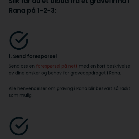
Slik får du et tilbud fra et gravefirma i
Rana på
1-2-3:
1. Send forespørsel
Send oss en
forespørsel på nett
med en kort beskrivelse
av dine ønsker og behov for graveoppdraget i Rana.
Alle henvendelser om graving i Rana blir besvart så raskt
som mulig.