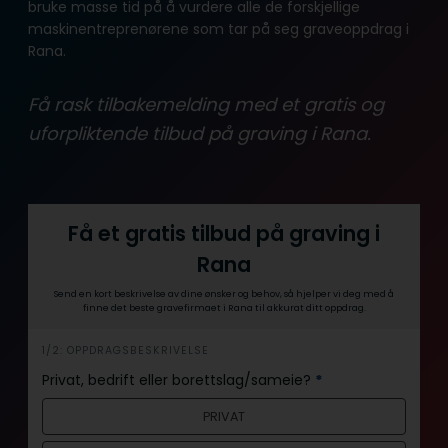
bruke masse tid på å vurdere alle de forskjellige
maskinentreprenørene som tar på seg graveoppdrag i
Rana.
Få rask tilbakemelding med et gratis og
uforpliktende tilbud på graving i Rana.
Få et gratis tilbud på graving i
Rana
Send en kort beskrivelse av dine ønsker og behov, så hjelper vi deg med å
finne det beste gravefirmaet i Rana til akkurat ditt oppdrag.
i
1/2: OPPDRAGSBESKRIVELSE
n
Privat, bedrift eller borettslag/sameie?
*
n
PRIVAT
h
o