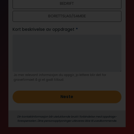
BEDRIFT
l
d
BORETTSLAG/SAMEIE
Kort beskrivelse av oppdraget
*
Jo mer relevant informasjon du oppgir, jo lettere blir det for
gravefirmaet å gi et godt tilbud.
Neste
Din kontaktinformasjon blir utelukkende brukt i forbindelse med oppdrags­
forespørselen. Dine person­­opplysninger utleveres ikke til uvedkommende.