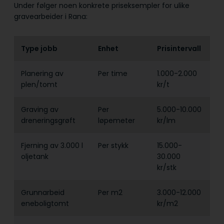
Under følger noen konkrete priseksempler for ulike
gravearbeider i Rana:
Type jobb
Enhet
Prisintervall
Planering av
Per time
1.000-2.000
plen/tomt
kr/t
Graving av
Per
5.000-10.000
dreneringsgrøft
løpemeter
kr/lm
Fjerning av 3.000 l
Per stykk
15.000-
oljetank
30.000
kr/stk
Grunnarbeid
Per m2
3.000-12.000
eneboligtomt
kr/m2