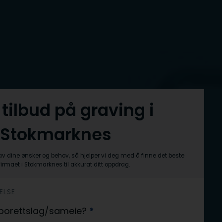
 tilbud på graving i
Stokmarknes
av dine ønsker og behov, så hjelper vi deg med å finne det beste
irmaet i Stokmarknes til akkurat ditt oppdrag.
ELSE
er borettslag/sameie?
*