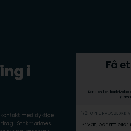
Få et
ing i
Send en kort beskrivelse 
gravef
h
1/2: OPPDRAGSBESKRIV
 kontakt med dyktige
e
drag i Stokmarknes.
Privat, bedrift ell
r