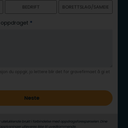
BEDRIFT
BORETTSLAG/SAMEIE
av oppdraget
*
jon du oppgir, jo lettere blir det for gravefirmaet å gi et
Neste
r utelukkende brukt i forbindelse med oppdrags­forespørselen. Dine
­opplysninger utleveres ikke til uvedkommende.