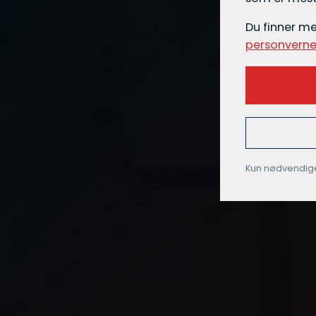
Du finner m
personverne
Kun nødvendig