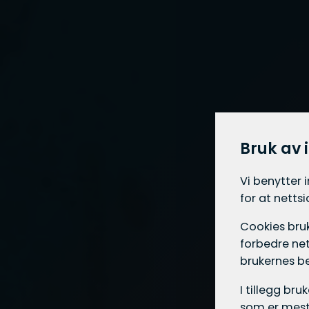
Bruk av 
Vi benytter 
for at netts
Cookies bruk
forbedre net
brukernes b
I tillegg br
som er mest 