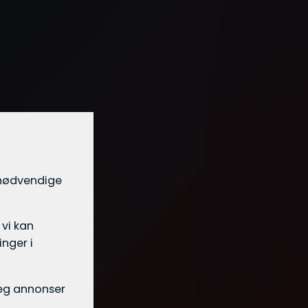
t nødvendige
 vi kan
nger i
 deg annonser