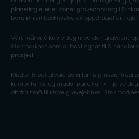
Uansett om trenger hjelp til tomtegraving, gru
planering eller et annet graveoppdrag i Stok
bare inn en beskrivelse av oppdraget ditt gje
Vårt mål er å koble deg med den graveentrep
Stokmarknes som er best egnet til å håndtere 
prosjekt.
Med et bredt utvalg av erfarne graveentrepre
kompetanse og maskinpark, kan vi hjelpe deg 
alt fra små til store gravejobber i Stokmarkn