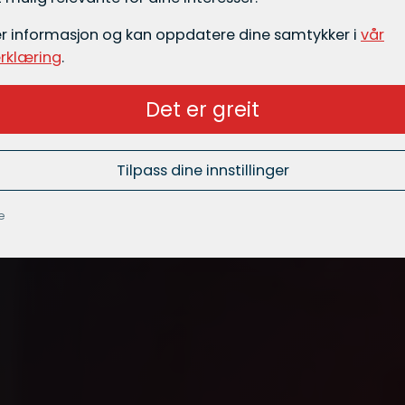
er informasjon og kan oppdatere dine samtykker i
vår
rklæring
.
Det er greit
Tilpass dine innstillinger
e