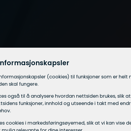
informasjonskapsler
informasjons­kapsler (cookies) til funksjoner som er hel
iden skal fungere.
es også til å analysere hvordan nettsiden brukes, slik at
tsidens funksjoner, innhold og utseende i takt med endri
ehov.
ukes cookies i markedsførings­øyemed, slik at vi kan vise
mulig relevante for dine interesser.