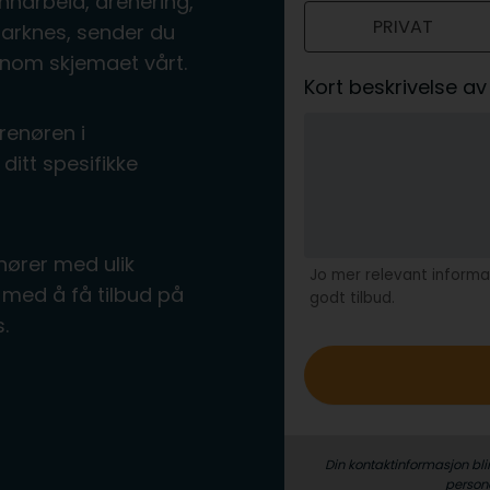
nnarbeid, drenering,
PRIVAT
o
marknes, sender du
nnom skjemaet vårt.
Kort beskrivelse 
renøren i
ditt spesifikke
nører med ulik
Jo mer relevant informas
med å få tilbud på
godt tilbud.
es.
Din kontaktinformasjon bli
person­